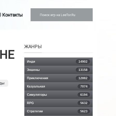
Контакты
ЖАНРЫ
THE
Инди
14902
Экшены
13158
Приключения
12882
ды
Казуальная
7074
Симуляторы
6194
RPG
5632
Стратегии
5623