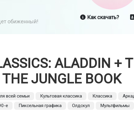
Как скачать?
йдет обиженный!
LASSICS: ALADDIN + 
+ THE JUNGLE BOOK
ля всей семьи
Культовая классика
Классика
Арка
90-е
Пиксельная графика
Олдскул
Мультфильмы