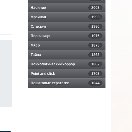
Насилие
2003
Мрачная
1993
Олдскул
1990
Песочница
1975
Мясо
1873
Тайна
1863
Психологический хоррор
1862
Point and click
1703
Пошаговые стратегии
1044