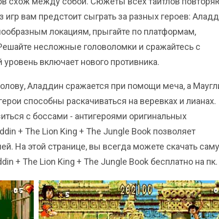
ов схож между собой. Сюжеты всех тайтлов повторя
игр вам предстоит сыграть за разных героев: Аладд
нообразным локациям, прыгайте по платформам,
 Решайте несложные головоломки и сражайтесь с
уровень включает нового противника.
голову, Аладдин сражается при помощи меча, а Маугл
герои способны раскачиваться на веревках и лианах.
иться с боссами - антигероями оригинальных
addin + The Lion King + The Jungle Book позволяет
ей. На этой странице, вы всегда можете скачать сам
din + The Lion King + The Jungle Book бесплатно на пк.