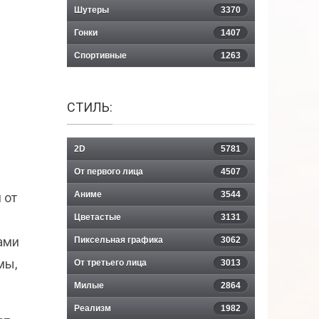
Шутеры
3370
Гонки
1407
Спортивные
1263
СТИЛЬ:
2D
5781
От первого лица
4507
Аниме
3544
 от
Цветастые
3131
ами
Пиксельная графика
3062
мы,
От третьего лица
3013
Милые
2864
Реализм
1982