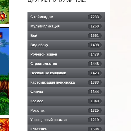
С геймпадом
7233
Мультипликация
1260
Бой
1551
Вид сбоку
1498
Ролевой экшен
1478
Строительство
1448
Несколько концовок
1423
Кастомизация персонажа
1383
Физика
1344
Космос
1340
Рогалик
1325
Упрощённый рогалик
1219
Классика
1584