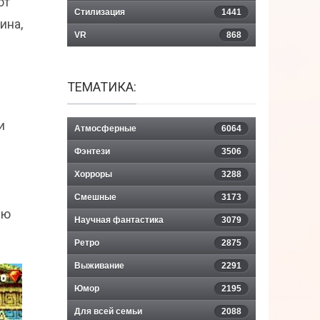
ют
Стилизация
1441
ина,
VR
868
ТЕМАТИКА:
и
Атмосферные
6064
Фэнтези
3506
Хорроры
3288
Смешные
3173
ую
Научная фантастика
3079
Ретро
2875
Выживание
2291
Юмор
2195
Для всей семьи
2088