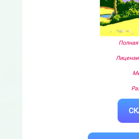
Полная 
Лицензия
Ме
Ра
СК