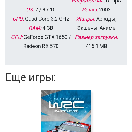
Разработчик:
Dimps
OS:
7 / 8 / 10
Релиз:
2003
CPU:
Quad Core 3.2 GHz
Жанры:
Аркады,
RAM:
4 GB
Экшены, Аниме
GPU:
GeForce GTX 1650 /
Размер загрузки:
Radeon RX 570
415.1 MB
Еще игры: