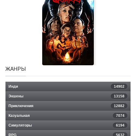
Battle Worlds: Kronos
ЖАНРЫ
Инди
14902
Экшены
13158
Приключения
12882
Казуальная
The Quarry
7074
Симуляторы
6194
RPG
5632