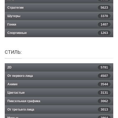
Стратегии
5623
Шутеры
3370
Гонки
1407
Спортивные
1263
СТИЛЬ:
2D
5781
От первого лица
4507
Аниме
3544
Цветастые
3131
Пиксельная графика
3062
От третьего лица
3013
Милые
2864