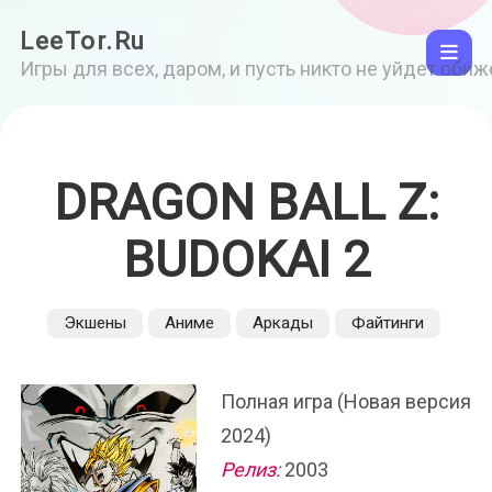
LeeTor.Ru
Игры для всех, даром, и пусть никто не уйдет оби
DRAGON BALL Z:
BUDOKAI 2
Экшены
Аниме
Аркады
Файтинги
Полная игра (Новая версия
2024)
Релиз:
2003