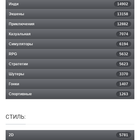
Инди
14902
Экшены
13158
Приключения
12882
Казуальная
Space Roguelike Adventure
7074
Симуляторы
6194
RPG
5632
Стратегии
5623
Шутеры
3370
Гонки
1407
Спортивные
1263
СТИЛЬ:
2D
5781