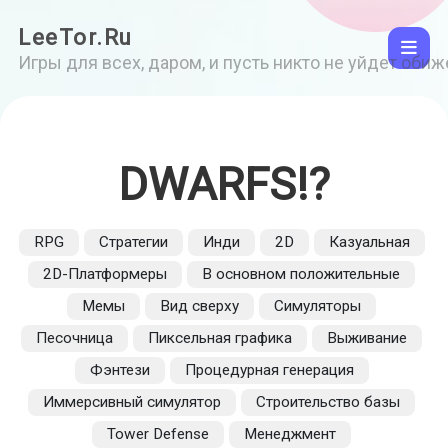
LeeTor.Ru
Игры для всех, даром, и пусть никто не уйдет оби
DWARFS!?
RPG
Стратегии
Инди
2D
Казуальная
2D-Платформеры
В основном положительные
Мемы
Вид сверху
Симуляторы
Песочница
Пиксельная графика
Выживание
Фэнтези
Процедурная генерация
Иммерсивный симулятор
Строительство базы
Tower Defense
Менеджмент