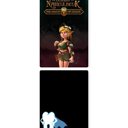
Empire Earth 2
The Dungeon Of Naheulbeuk: The
Amulet Of Chaos