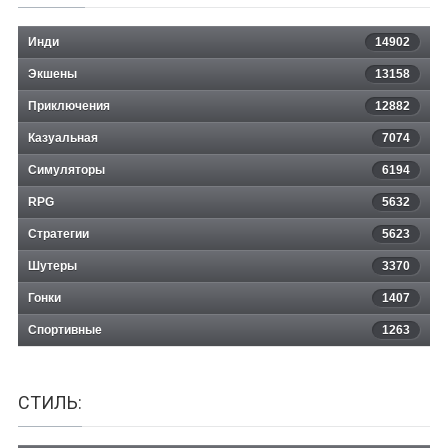
Инди
14902
Экшены
13158
Приключения
12882
Казуальная
Dark City: Dublin Collector's Edition
7074
Симуляторы
6194
RPG
5632
Стратегии
5623
Шутеры
3370
Гонки
1407
Спортивные
1263
СТИЛЬ: