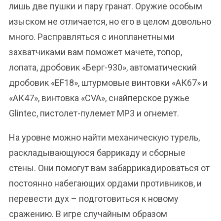
лишь две пушки и пару гранат. Оружие особым
изыском не отличается, но его в целом довольно
много. Расправляться с инопланетными
захватчиками вам поможет мачете, топор,
лопата, дробовик «Берг-930», автоматический
дробовик «EF18», штурмовые винтовки «АК67» и
«АК47», винтовка «CVA», снайперское ружье
Glintec, пистолет-пулемет MP3 и огнемет.
На уровне можно найти механическую турель,
раскладывающуюся баррикаду и сборные
стены. Они помогут вам забаррикадироваться от
постоянно набегающих ордами противников, и
перевести дух – подготовиться к новому
сражению. В игре случайным образом