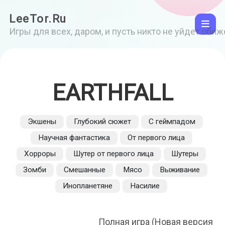
LeeTor.Ru
Игры для всех, даром, и пусть никто не уйдет оби
EARTHFALL
Экшены
Глубокий сюжет
С геймпадом
Научная фантастика
От первого лица
Хорроры
Шутер от первого лица
Шутеры
Зомби
Смешанные
Мясо
Выживание
Инопланетяне
Насилие
Полная игра (Новая версия