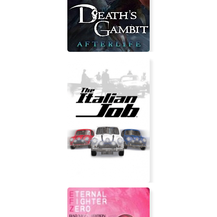
Scooby-Doo! First Frights
Death's Gambit: Afterlife