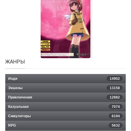
The Italian Job
ЖАНРЫ
Инди
14902
Экшены
13158
Приключения
12882
Казуальная
Eternal Fighter Zero -MEMORIAL-
7074
Симуляторы
6194
RPG
5632