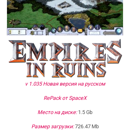
v 1.035 Новая версия на русском
RePack от SpaceX
Место на диске:
1.5 Gb
Размер загрузки:
726.47 Mb