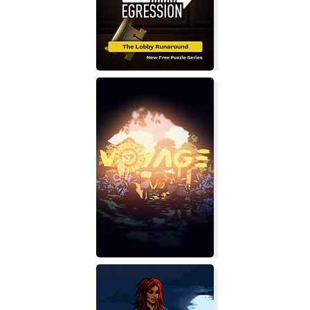
ENENRA
Egression