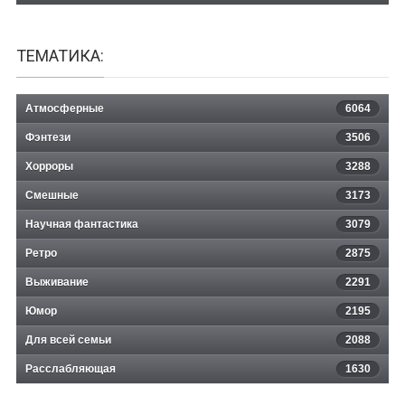
ТЕМАТИКА:
Атмосферные
6064
Фэнтези
3506
Хорроры
3288
Смешные
3173
Научная фантастика
3079
Ретро
2875
Выживание
2291
Юмор
2195
Для всей семьи
2088
Расслабляющая
1630