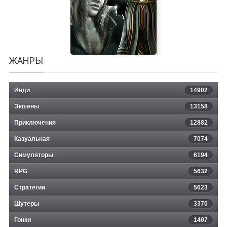
Super Crate Box
ЖАНРЫ
Инди
14902
Экшены
13158
Two Worlds 2 HD - Shattered
Приключения
12882
Казуальная
Embrace
7074
Симуляторы
6194
RPG
5632
Стратегии
5623
Шутеры
3370
Гонки
1407