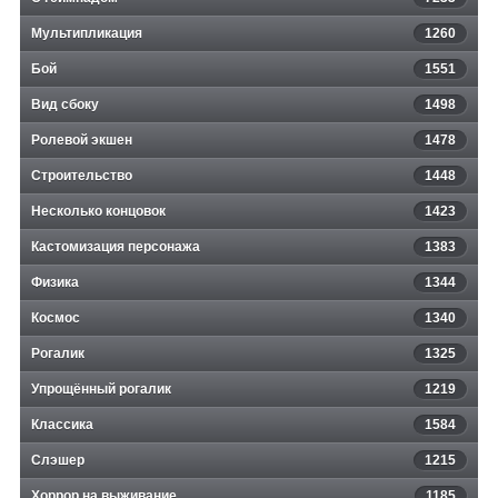
Мультипликация
1260
Бой
1551
Вид сбоку
1498
Ролевой экшен
1478
Строительство
1448
Несколько концовок
1423
Кастомизация персонажа
1383
Физика
1344
Космос
1340
Рогалик
1325
Упрощённый рогалик
1219
Классика
1584
Слэшер
1215
Хоррор на выживание
1185