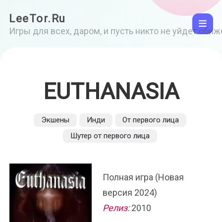
LeeTor.Ru
Игры для всех, даром, и пусть никто не уйдет оби
EUTHANASIA
Экшены
Инди
От первого лица
Шутер от первого лица
Полная игра (Новая
версия 2024)
Релиз:
2010