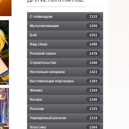
С геймпадом
7233
Мультипликация
1260
Бой
1551
Вид сбоку
1498
Ролевой экшен
1478
Строительство
1448
Несколько концовок
1423
Кастомизация персонажа
1383
Физика
1344
Космос
1340
Рогалик
1325
Упрощённый рогалик
1219
Классика
1584