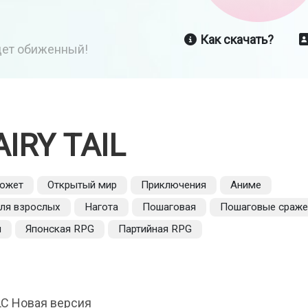
Как скачать?
йдет обиженный!
AIRY TAIL
сюжет
Открытый мир
Приключения
Аниме
ля взрослых
Нагота
Пошаговая
Пошаговые сраже
я
Японская RPG
Партийная RPG
DLC Новая версия