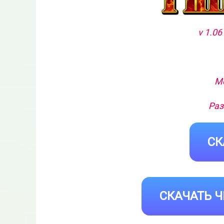
v 1.0
Ме
Раз
СК
СКАЧАТЬ Ч