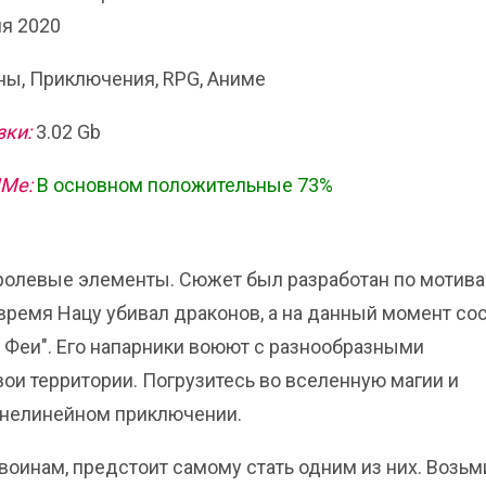
я 2020
ы, Приключения, RPG, Аниме
зки:
3.02 Gb
ИМе:
В основном положительные 73%
и ролевые элементы. Сюжет был разработан по мотив
 время Нацу убивал драконов, а на данный момент со
 Феи". Его напарники воюют с разнообразными
ои территории. Погрузитесь во вселенную магии и
в нелинейном приключении.
оинам, предстоит самому стать одним из них. Возьм