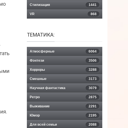
имо
Стилизация
1441
VR
868
ТЕМАТИКА:
ь
Атмосферные
6064
тать
Фэнтези
3506
Хорроры
3288
ными
Смешные
3173
Научная фантастика
3079
Ретро
2875
Выживание
2291
ия.
Юмор
2195
Для всей семьи
2088