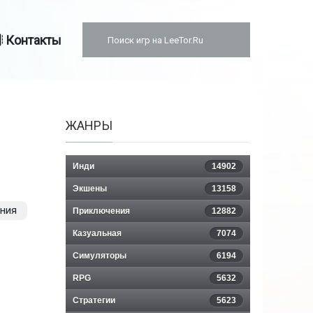
Контакты
ЖАНРЫ
Инди
14902
Экшены
13158
ния
Приключения
12882
Казуальная
7074
Симуляторы
6194
RPG
5632
Стратегии
5623