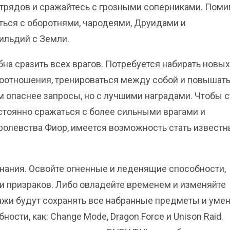
отрядов и сражайтесь с грозными соперниками. Пом
ться с оборотнями, чародеями, Друидами и
ильдий с Земли.
на сразить всех врагов. Потребуется набирать новых
моотношения, тренироваться между собой и повышат
м опаснее запросы, но с лучшими наградами. Чтобы с
стоянно сражаться с более сильными врагами и
олевства Фиор, имеется возможность стать извест
нания. Освойте огненные и леденящие способности,
и призраков. Либо овладейте временем и изменяйте
жи будут сохранять все набранные предметы и умен
сти, как: Change Mode, Dragon Force и Unison Raid.