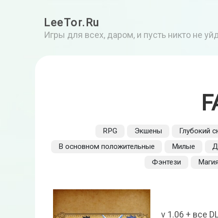
LeeTor.Ru
Игры для всех, даром, и пусть никто не у
F
RPG
Экшены
Глубокий 
В основном положительные
Милые
Д
Фэнтези
Маги
v 1.06 + все 