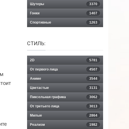
Шутеры
3370
Гонки
1407
Спортивные
1263
СТИЛЬ:
2D
5781
От первого лица
4507
ам
Аниме
3544
стоит
Цветастые
3131
Пиксельная графика
3062
От третьего лица
3013
Милые
2864
ите
Реализм
1982