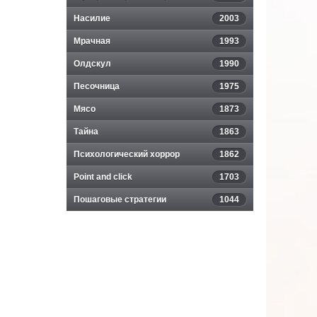
Насилие
2003
Мрачная
1993
Олдскул
1990
Песочница
1975
Мясо
1873
Тайна
1863
Психологический хоррор
1862
Point and click
1703
Пошаговые стратегии
1044