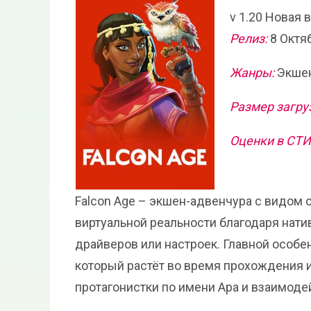
v 1.20 Новая 
Релиз:
8 Октя
Жанры:
Экшен
Размер загру
Оценки в СТ
Falcon Age – экшен-адвенчура с видом о
виртуальной реальности благодаря нат
драйверов или настроек. Главной особе
который растёт во время прохождения и
протагонистки по имени Ара и взаимод