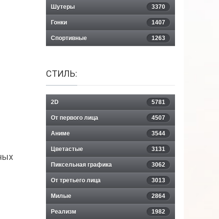
Шутеры
3370
Гонки
1407
Спортивные
1263
СТИЛЬ:
2D
5781
От первого лица
4507
Аниме
3544
Цветастые
3131
ных
Пиксельная графика
3062
От третьего лица
3013
Милые
2864
Реализм
1982