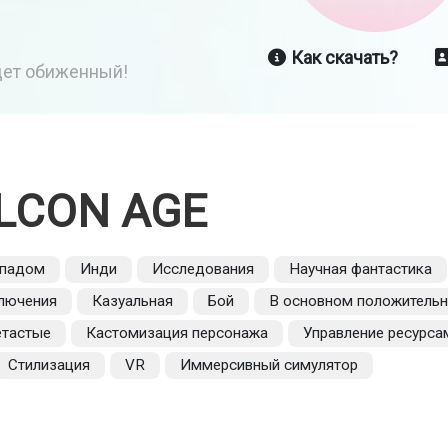
Как скачать?
йдет обиженный!
LCON AGE
мпадом
Инди
Исследования
Научная фантастика
лючения
Казуальная
Бой
В основном положитель
тастые
Кастомизация персонажа
Управление ресурса
Стилизация
VR
Иммерсивный симулятор