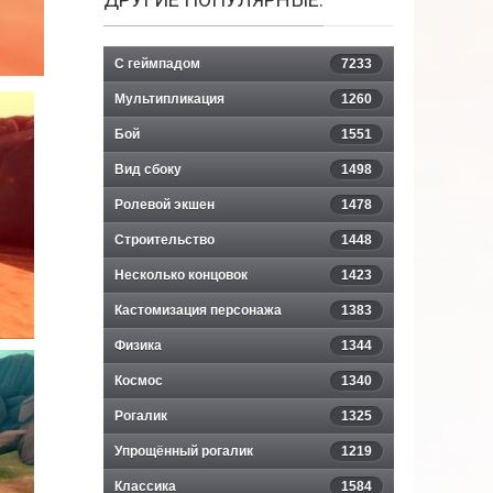
С геймпадом
7233
Мультипликация
1260
Бой
1551
Вид сбоку
1498
Ролевой экшен
1478
Строительство
1448
Несколько концовок
1423
Кастомизация персонажа
1383
Физика
1344
Космос
1340
Рогалик
1325
Упрощённый рогалик
1219
Классика
1584