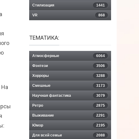
Стилизация
1441
а
VR
868
ня
ТЕМАТИКА:
ного
ью
Атмосферные
6064
Фэнтези
3506
Хорроры
3288
Смешные
3173
 На
Научная фантастика
3079
урсы
Ретро
2875
я
Выживание
2291
ы:
Юмор
2195
Для всей семьи
2088