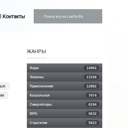
Контакты
ЖАНРЫ
Инди
14902
Экшены
13158
ные
Приключения
12882
ми
Казуальная
7074
Симуляторы
6194
RPG
5632
Стратегии
5623