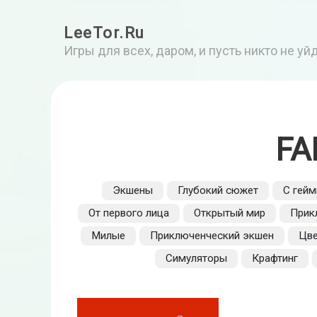
LeeTor.Ru
Игры для всех, даром, и пусть никто не у
FA
Экшены
Глубокий сюжет
С гей
От первого лица
Открытый мир
Прик
Милые
Приключенческий экшен
Цве
Симуляторы
Крафтинг