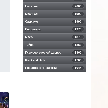
Насилие
2003
Мрачная
1993
,
Олдскул
1990
Песочница
1975
Мясо
1873
Тайна
1863
Психологический хоррор
1862
Point and click
1703
Пошаговые стратегии
1044