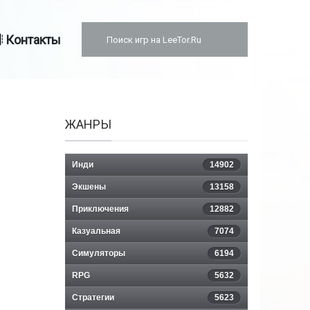
Контакты
ЖАНРЫ
Инди
14902
Экшены
13158
Приключения
12882
Казуальная
7074
Симуляторы
6194
RPG
5632
Стратегии
5623