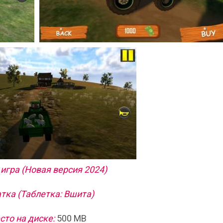
игра (Новая версия 2024)
тка (Таблетка: Вшита)
сто на диске:
500 MB