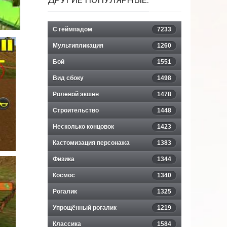
С геймпадом
7233
Мультипликация
1260
Бой
1551
Вид сбоку
1498
Ролевой экшен
1478
Строительство
1448
Несколько концовок
1423
Кастомизация персонажа
1383
Физика
1344
Космос
1340
Рогалик
1325
Упрощённый рогалик
1219
Классика
1584