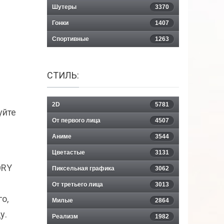
Шутеры
3370
Гонки
1407
Спортивные
1263
СТИЛЬ:
2D
5781
уйте
От первого лица
4507
Аниме
3544
Цветастые
3131
ORY
Пиксельная графика
3062
От третьего лица
3013
о,
Милые
2864
у.
Реализм
1982