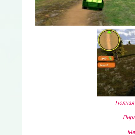
Полная 
Пира
Ме