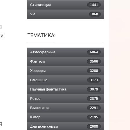
Стилизация
1441
VR
868
ю
ТЕМАТИКА:
 и
Атмосферные
6064
Фэнтези
3506
Хорроры
3288
Смешные
3173
Научная фантастика
3079
Ретро
2875
Выживание
2291
Юмор
2195
g
Для всей семьи
2088