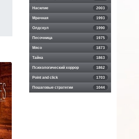
Насилие
2003
Мрачная
1993
Олдскул
1990
Песочница
1975
Мясо
1873
Тайна
1863
Психологический хоррор
1862
Point and click
1703
Пошаговые стратегии
1044