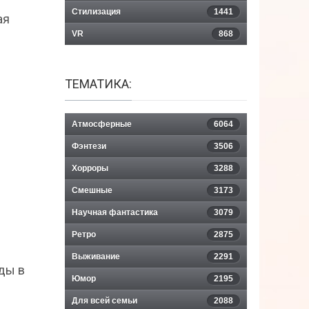
Стилизация
1441
ая
VR
868
ТЕМАТИКА:
Атмосферные
6064
Фэнтези
3506
Хорроры
3288
Смешные
3173
Научная фантастика
3079
Ретро
2875
Выживание
2291
ды в
Юмор
2195
Для всей семьи
2088