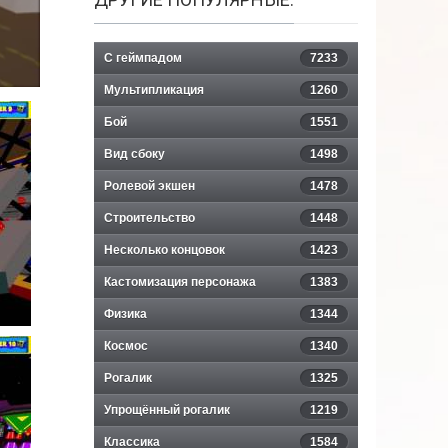
С геймпадом
7233
Мультипликация
1260
Бой
1551
Вид сбоку
1498
Ролевой экшен
1478
Строительство
1448
Несколько концовок
1423
Кастомизация персонажа
1383
Физика
1344
Космос
1340
Рогалик
1325
Упрощённый рогалик
1219
Классика
1584