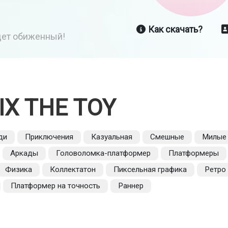
Как скачать?
йдет обиженный!
IX THE TOY
ди
Приключения
Казуальная
Смешные
Милые
Аркады
Головоломка-платформер
Платформеры
Физика
Коллектатон
Пиксельная графика
Ретро
Платформер на точность
Раннер