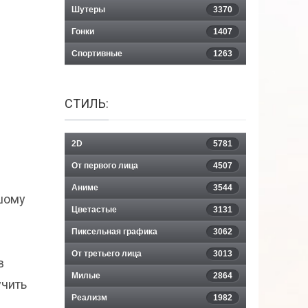
Шутеры
3370
Гонки
1407
Спортивные
1263
СТИЛЬ:
2D
5781
От первого лица
4507
Аниме
3544
ьшому
Цветастые
3131
Пиксельная графика
3062
От третьего лица
3013
в
Милые
2864
учить
Реализм
1982