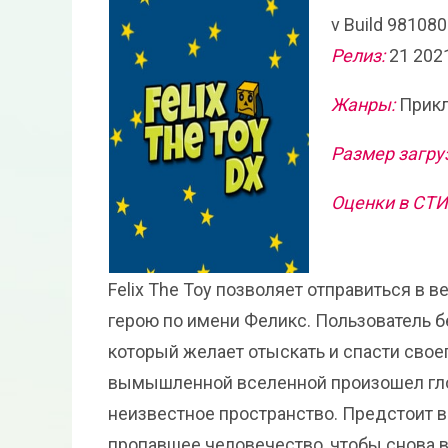
v Build 98108
Релиз:
21 202
Жанры:
Прикл
Размер загру
Оценки в СТ
Felix The Toy позволяет отправиться в
герою по имени Феликс. Пользователь б
который желает отыскать и спасти своег
вымышленной вселенной произошел глоб
неизвестное пространство. Предстоит 
пропавшее человечество, чтобы снова в