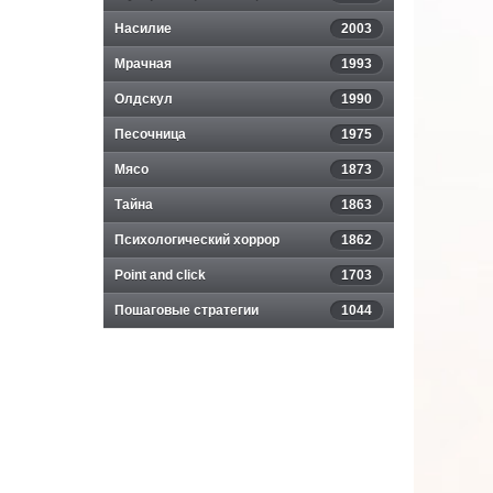
Насилие
2003
Мрачная
1993
Олдскул
1990
Песочница
1975
Мясо
1873
Тайна
1863
Психологический хоррор
1862
Point and click
1703
Пошаговые стратегии
1044