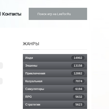
Контакты
ЖАНРЫ
Инди
14902
Экшены
13158
Приключения
12882
Казуальная
7074
Симуляторы
6194
RPG
5632
Стратегии
5623