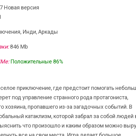
07 Новая версия
1
ючения, Инди, Аркады
зки:
846 Mb
ИМе:
Положительные 86%
 веселое приключение, где предстоит помогать небол
ерет под управление странного рода протагониста,
о хозяина, пропавшего из-за загадочных событий. В
альный катаклизм, которой забрал за собой людей 
выяснить что произошло и каким образом можно выр
ернуть все на свои места. Игра делает большое