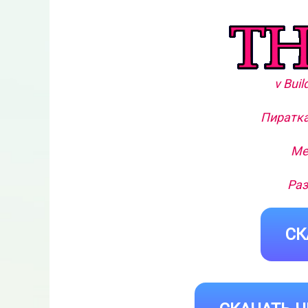
v Bui
Пиратка
Ме
Раз
СК