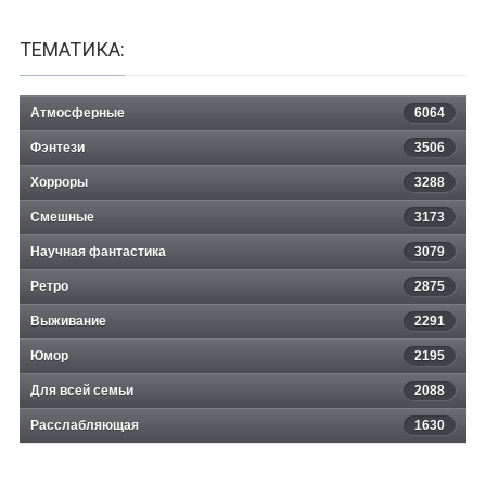
ТЕМАТИКА:
Атмосферные
6064
Фэнтези
3506
Хорроры
3288
Смешные
3173
Научная фантастика
3079
Ретро
2875
Выживание
2291
Юмор
2195
Для всей семьи
2088
Расслабляющая
1630