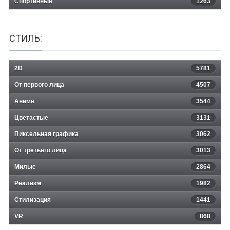
Спортивные
1263
СТИЛЬ:
2D
5781
От первого лица
4507
Аниме
3544
Цветастые
3131
Пиксельная графика
3062
От третьего лица
3013
Милые
2864
Реализм
1982
Стилизация
1441
VR
868