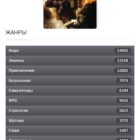
ЖАНРЫ
Инди
14902
Экшены
13158
Приключения
12882
Казуальная
Shadow Ops: Red Mercury
7074
Симуляторы
6194
RPG
5632
Стратегии
5623
Шутеры
3370
Гонки
1407