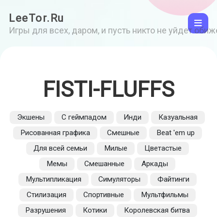
LeeTor.Ru
Игры для всех, даром, и пусть никто не уйдет оби
FISTI-FLUFFS
Экшены
С геймпадом
Инди
Казуальная
Рисованная графика
Смешные
Beat 'em up
Для всей семьи
Милые
Цветастые
Мемы
Смешанные
Аркады
Мультипликация
Симуляторы
Файтинги
Стилизация
Спортивные
Мультфильмы
Разрушения
Котики
Королевская битва