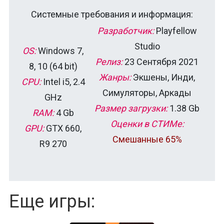
Системные требования и информация:
Разработчик:
Playfellow
Studio
OS:
Windows 7,
Релиз:
23 Сентября 2021
8, 10 (64 bit)
Жанры:
Экшены, Инди,
CPU:
Intel i5, 2.4
Симуляторы, Аркады
GHz
Размер загрузки:
1.38 Gb
RAM:
4 Gb
Оценки в СТИМе:
GPU:
GTX 660,
Смешанные 65%
R9 270
Еще игры: