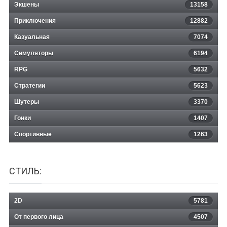
Экшены
13158
Приключения
12882
Казуальная
Heretic Kingdoms: The Inquisition
7074
Симуляторы
6194
RPG
5632
Стратегии
5623
Шутеры
3370
Гонки
1407
Спортивные
1263
СТИЛЬ:
2D
5781
От первого лица
4507