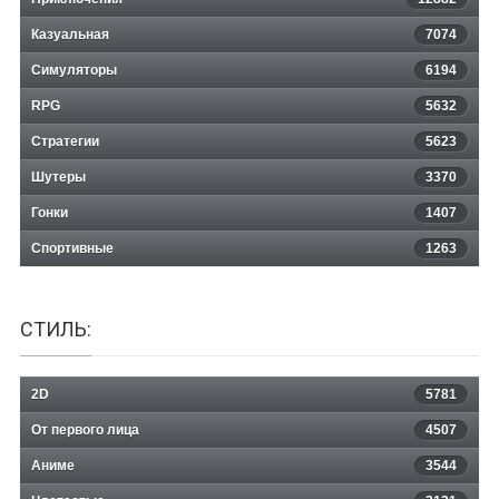
Казуальная
keyg: the last prison
7074
Симуляторы
6194
RPG
5632
Стратегии
5623
Шутеры
3370
Гонки
1407
Спортивные
1263
СТИЛЬ:
2D
5781
От первого лица
4507
Аниме
3544