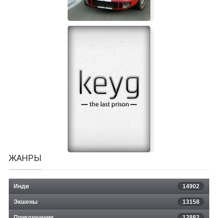
GT Legends
ЖАНРЫ
Инди
14902
Экшены
13158
Приключения
12882