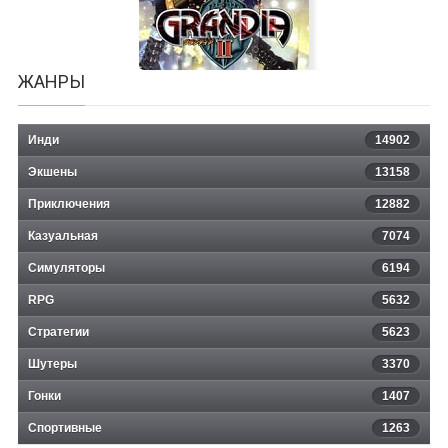
ЖАНРЫ
Инди
14902
Экшены
13158
Приключения
12882
Казуальная
Grandia 2 Anniversary Edition
7074
Симуляторы
6194
RPG
5632
Стратегии
5623
Шутеры
3370
Гонки
1407
Спортивные
1263