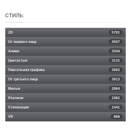
СТИЛЬ:
2D
5781
От первого лица
4507
Аниме
3544
Цветастые
3131
Пиксельная графика
3062
От третьего лица
3013
Милые
2864
Реализм
1982
Стилизация
1441
VR
868