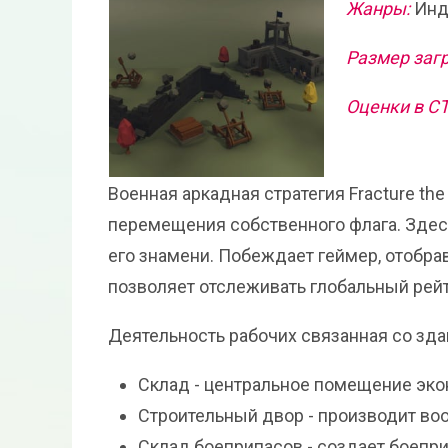
Жанры:
Инди
Размер загр
Оценки в С
Военная аркадная стратегия Fracture the
перемещения собственного флага. Здесь
его знамени. Побеждает геймер, отобр
позволяет отслеживать глобальный рейт
Деятельность рабочих связанная со зда
Склад - центральное помещение эко
Строительный двор - производит во
Склад боеприпасов - создает боепр