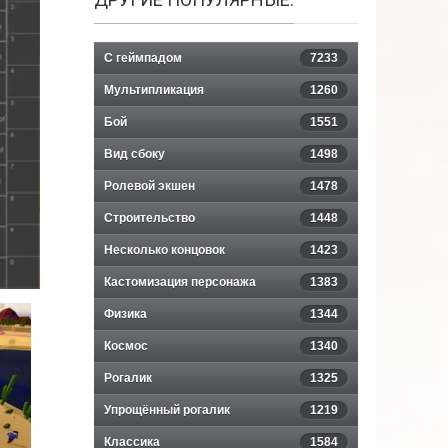
С геймпадом
7233
Мультипликация
1260
Бой
1551
Вид сбоку
1498
Ролевой экшен
1478
Строительство
1448
Несколько концовок
1423
Кастомизация персонажа
1383
Физика
1344
Космос
1340
Рогалик
1325
Упрощённый рогалик
1219
Классика
1584