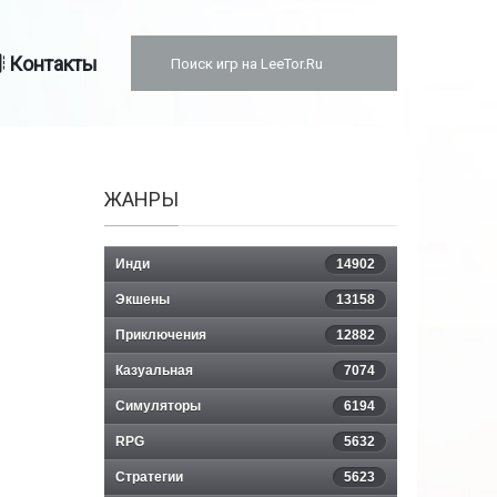
Контакты
ЖАНРЫ
Инди
14902
Экшены
13158
Приключения
12882
Казуальная
7074
Симуляторы
6194
RPG
5632
Стратегии
5623