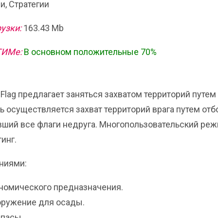
, Стратегии
узки:
163.43 Mb
ТИМе:
В основном положительные 70%
 Flag предлагает заняться захватом территорий путем
 осуществляется захват территорий врага путем отб
авший все флаги недруга. Многопользовательский ре
инг.
ниями:
номического предназначения.
оружение для осады.
ипасы.