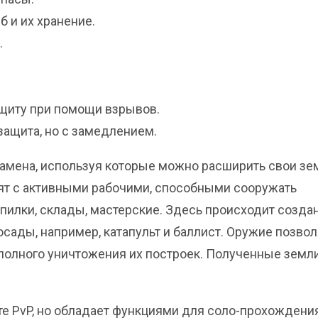
 и их хранение.
.
ащиту при помощи взрывов.
защита, но с замедлением.
амена, используя которые можно расширить свои зе
ят с активными рабочими, способными сооружать
опилки, склады, мастерские. Здесь происходит созда
осады, например, катапульт и баллист. Оружие позво
 полного уничтожения их построек. Полученные земл
е PvP, но обладает функциями для соло-прохождения