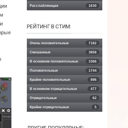
ции
Расслабляющая
1630
ым
ти
РЕЙТИНГ В СТИМ:
торые
Очень положительные
7182
Смешанные
3858
ю
В основном положительные
3366
Положительные
1744
Крайне положительные
896
В основном отрицательные
477
Отрицательные
62
Крайне отрицательные
5
ДРУГИЕ ПОПУЛЯРНЫЕ: