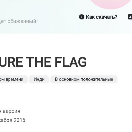
Как скачать?
йдет обиженный!
URE THE FLAG
ном времени
Инди
В основном положительные
ая версия
абря 2016