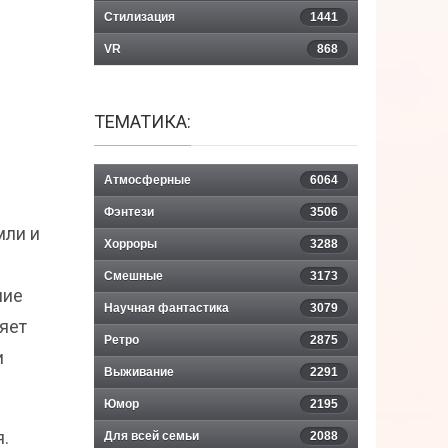
Стилизация
1441
VR
868
ТЕМАТИКА:
Атмосферные
6064
Фэнтези
3506
мли и
Хорроры
3288
Смешные
3173
ние
Научная фантастика
3079
ляет
Ретро
2875
и
Выживание
2291
Юмор
2195
.
Для всей семьи
2088