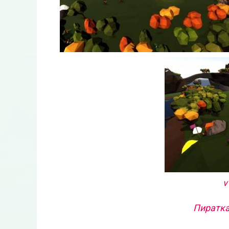
v
Пиратка