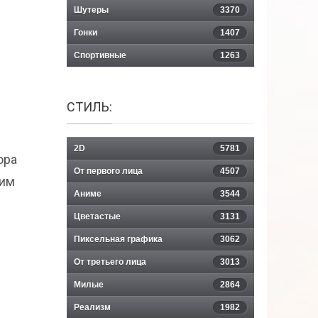
Шутеры
3370
Гонки
1407
Спортивные
1263
СТИЛЬ:
2D
5781
ора
От первого лица
4507
жим
Аниме
3544
Цветастые
3131
Пиксельная графика
3062
От третьего лица
3013
Милые
2864
Реализм
1982