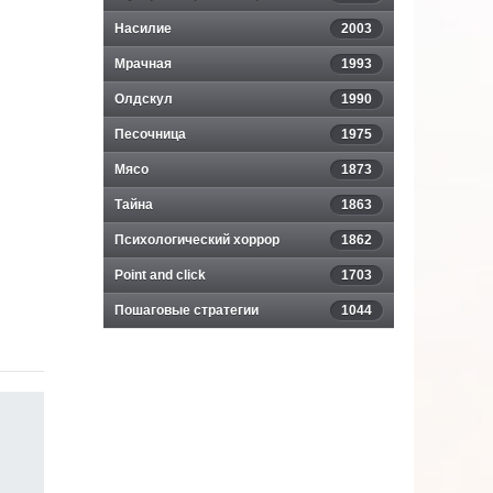
Насилие
2003
Мрачная
1993
Олдскул
1990
Песочница
1975
Мясо
1873
Тайна
1863
Психологический хоррор
1862
Point and click
1703
Пошаговые стратегии
1044