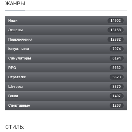
ЖАНРЫ
Инди
14902
Экшены
13158
Приключения
12882
Казуальная
Quake Enhanced
7074
Симуляторы
6194
RPG
5632
Стратегии
5623
Шутеры
3370
Гонки
1407
Спортивные
1263
СТИЛЬ: