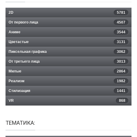
2D
5781
От первого лица
4507
Аниме
3544
Цветастые
3131
Пиксельная графика
3062
От третьего лица
3013
Милые
2864
Реализм
1982
Стилизация
1441
VR
868
ТЕМАТИКА: