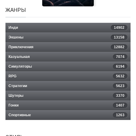
ЖАНРЫ
Инди
14902
Экшены
13158
Приключения
12882
Казуальная
BAD DREAMS
7074
Симуляторы
6194
RPG
5632
Стратегии
5623
Шутеры
3370
Гонки
1407
Спортивные
1263