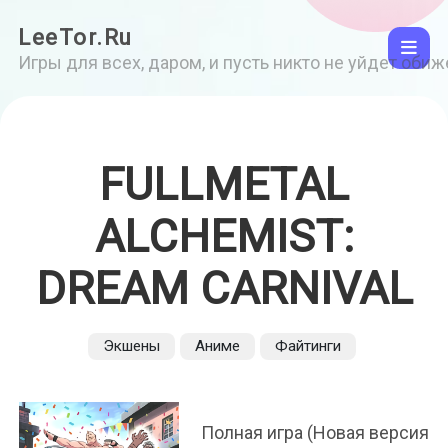
LeeTor.Ru
Игры для всех, даром, и пусть никто не уйдет оби
FULLMETAL
ALCHEMIST:
DREAM CARNIVAL
Экшены
Аниме
Файтинги
Полная игра (Новая версия