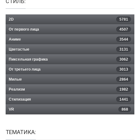
СТИЛЬ:
2D
5781
От первого лица
4507
Аниме
3544
Цветастые
3131
Пиксельная графика
3062
От третьего лица
3013
Милые
2864
Реализм
1982
Стилизация
1441
VR
868
ТЕМАТИКА: