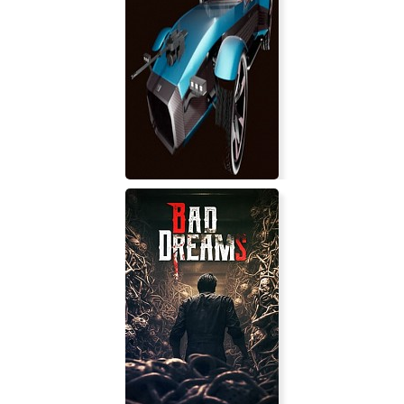
Assassin’s Creed 3
BattlefieldCars