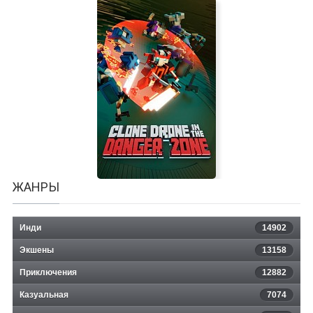
Insignificant
ЖАНРЫ
Инди
14902
Экшены
13158
Приключения
12882
Казуальная
Clone Drone in the Danger Zone
7074