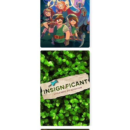
Flinthook
UnderMine