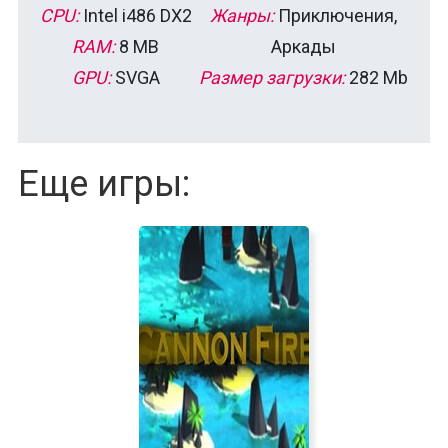
CPU:
Intel i486 DX2
Жанры:
Приключения,
RAM:
8 MB
Аркады
GPU:
SVGA
Размер загрузки:
282 Mb
Еще игры: