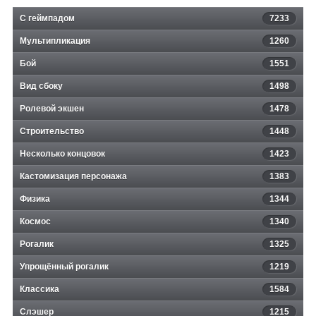
С геймпадом
7233
Мультипликация
1260
Бой
1551
Вид сбоку
1498
Ролевой экшен
1478
Строительство
1448
Несколько концовок
1423
Кастомизация персонажа
1383
Физика
1344
Космос
1340
Рогалик
1325
Упрощённый рогалик
1219
Классика
1584
Слэшер
1215