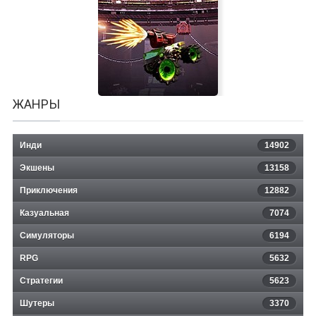
Lust Grimm
ЖАНРЫ
Инди
14902
Экшены
13158
Приключения
12882
Казуальная
ShockRods
7074
Симуляторы
6194
RPG
5632
Стратегии
5623
Шутеры
3370