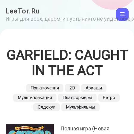
LeeTor.Ru
Игры для всех, даром, и пусть никто не уйдет оби
GARFIELD: CAUGHT
IN THE ACT
Приключения
2D
Аркады
Мультипликация
Платформеры
Ретро
Олдскул
Мультфильмы
Полная игра (Новая