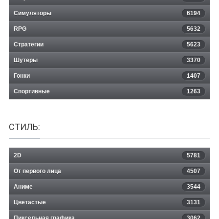
Second Extinction
Симуляторы
6194
RPG
5632
Стратегии
5623
Шутеры
3370
Гонки
1407
Спортивные
1263
СТИЛЬ:
2D
5781
От первого лица
4507
Аниме
3544
Цветастые
3131
Пиксельная графика
3062