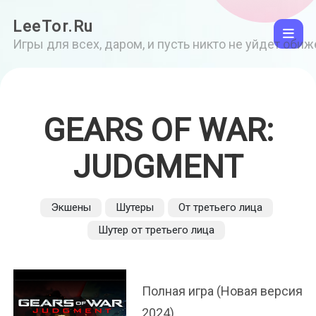
LeeTor.Ru
Игры для всех, даром, и пусть никто не уйдет оби
GEARS OF WAR:
JUDGMENT
Экшены
Шутеры
От третьего лица
Шутер от третьего лица
Полная игра (Новая версия
2024)