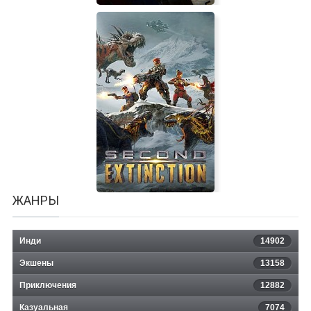
The Viking Way
ЖАНРЫ
Инди
14902
Экшены
13158
Приключения
12882
Казуальная
7074