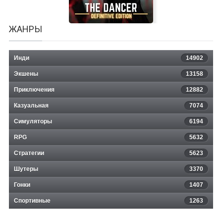
ЖАНРЫ
Инди
14902
Экшены
13158
Приключения
12882
Казуальная
The Dancer: Definitive Edition
7074
Симуляторы
6194
RPG
5632
Стратегии
5623
Шутеры
3370
Гонки
1407
Спортивные
1263