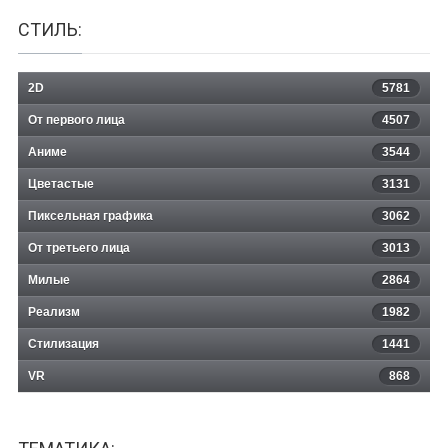
СТИЛЬ:
2D
5781
От первого лица
4507
Аниме
3544
Цветастые
3131
Пиксельная графика
3062
От третьего лица
3013
Милые
2864
Реализм
1982
Стилизация
1441
VR
868