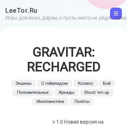
LeeTor.Ru
Игры для всех, даром, и пусть никто не уйдет оби
GRAVITAR:
RECHARGED
Экшены
С геймпадом
Космос
Бой
Положительные
Аркады
Shoot 'em up
Инопланетяне
Полёты
v 1.0 Новая версия на