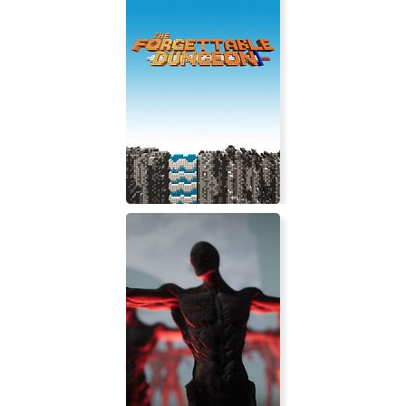
Carmageddon TDR 2000
The Forgettable Dungeon