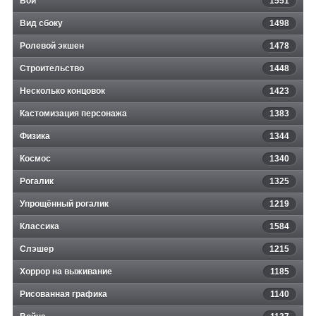
Бой
1551
Вид сбоку
1498
Ролевой экшен
1478
Строительство
1448
Несколько концовок
1423
Кастомизация персонажа
1383
Физика
1344
Космос
1340
Рогалик
1325
Упрощённый рогалик
1219
Классика
1584
Слэшер
1215
Хоррор на выживание
1185
Рисованная графика
1140