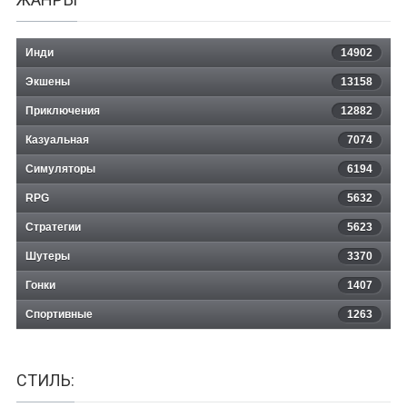
Инди
14902
Экшены
13158
Приключения
12882
Казуальная
QuaQua
7074
Симуляторы
6194
RPG
5632
Стратегии
5623
Шутеры
3370
Гонки
1407
Спортивные
1263
СТИЛЬ: