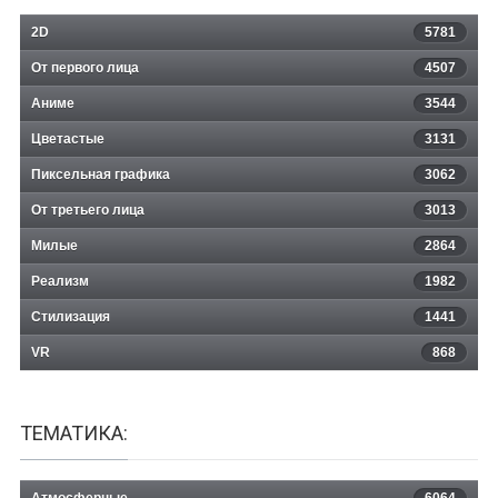
2D
5781
От первого лица
4507
Аниме
3544
Цветастые
3131
Пиксельная графика
3062
От третьего лица
3013
Милые
2864
Реализм
1982
Стилизация
1441
VR
868
ТЕМАТИКА:
Атмосферные
6064