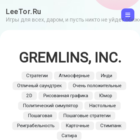
LeeTor.Ru
Игры для всех, даром, и пусть никто не уйдет оби
GREMLINS, INC.
Стратегии
Атмосферные
Инди
Отличный саундтрек
Очень положительные
2D
Рисованная графика
Юмор
Политический симулятор
Настольные
Пошаговая
Пошаговые стратегии
Реиграбельность
Карточные
Стимпанк
Сатира