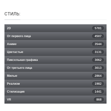
СТИЛЬ:
2D
5781
От первого лица
4507
Аниме
3544
Цветастые
3131
Пиксельная графика
3062
От третьего лица
3013
Милые
2864
Реализм
1982
Стилизация
1441
VR
868