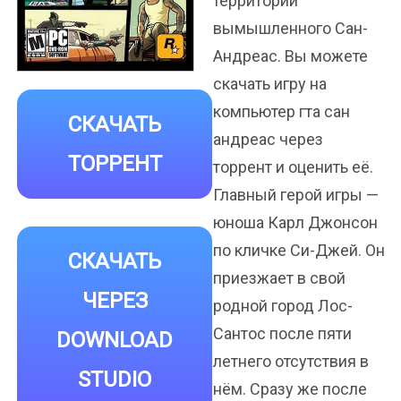
территории
вымышленного Сан-
Андреас. Вы можете
скачать игру на
компьютер гта сан
СКАЧАТЬ
андреас через
ТОРРЕНТ
торрент и оценить её.
Главный герой игры —
юноша Карл Джонсон
по кличке Си-Джей. Он
СКАЧАТЬ
приезжает в свой
ЧЕРЕЗ
родной город Лос-
Сантос после пяти
DOWNLOAD
летнего отсутствия в
STUDIO
нём. Сразу же после