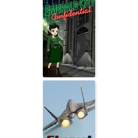
Atelier Rorona ~The Alchemist of
Arland~ DX
Emerald City Confidential