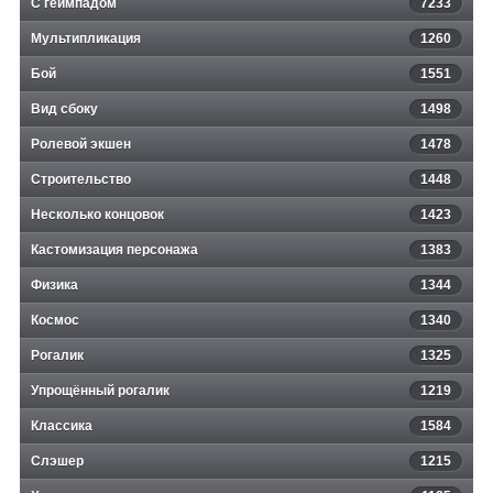
С геймпадом
7233
Мультипликация
1260
Бой
1551
Вид сбоку
1498
Ролевой экшен
1478
Строительство
1448
Несколько концовок
1423
Кастомизация персонажа
1383
Физика
1344
Космос
1340
Рогалик
1325
Упрощённый рогалик
1219
Классика
1584
Слэшер
1215