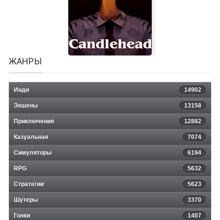
Cranked Up
ЖАНРЫ
Инди
14902
Экшены
13158
Приключения
12882
Казуальная
Candlehead
7074
Симуляторы
6194
RPG
5632
Стратегии
5623
Шутеры
3370
Гонки
1407