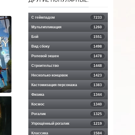
С геймпадом
7233
Мультипликация
1260
Бой
1551
Вид сбоку
1498
Ролевой экшен
1478
Строительство
1448
Несколько концовок
1423
Кастомизация персонажа
1383
Физика
1344
Космос
1340
Рогалик
1325
Упрощённый рогалик
1219
CE
Классика
1584