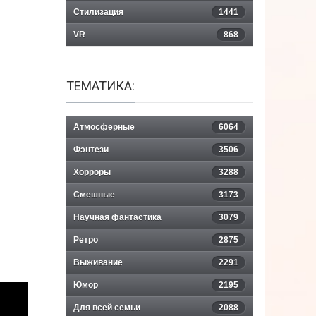
Стилизация
1441
VR
868
ТЕМАТИКА:
Атмосферные
6064
Фэнтези
3506
Хорроры
3288
Смешные
3173
Научная фантастика
3079
Ретро
2875
Выживание
2291
Юмор
2195
Для всей семьи
2088