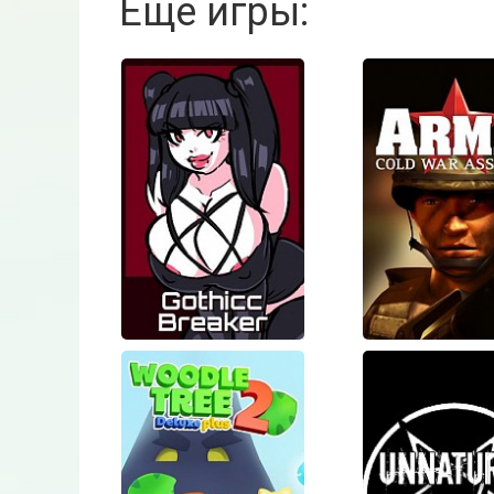
Еще игры:
Gothicc
ARMA: C