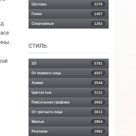
Шутеры
3370
Гонки
1407
ёд
Спортивные
1263
pace
ины.
СТИЛЬ:
рой
2D
5781
От первого лица
4507
Аниме
3544
Цветастые
3131
Пиксельная графика
3062
От третьего лица
3013
Милые
2864
Реализм
1982