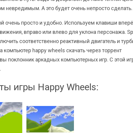
ом невредимым. А это будет очень непросто сделать.
ой очень просто и удобно. Используем клавиши впер
вижения, вправо или влево для уклона персонажа. S
включить соответственно реактивный двигатель и турб
а компьютер happy wheels скачать через торрент
 вы поклонник аркадных компьютерных игр. С этой иг
.
ы игры Happy Wheels: