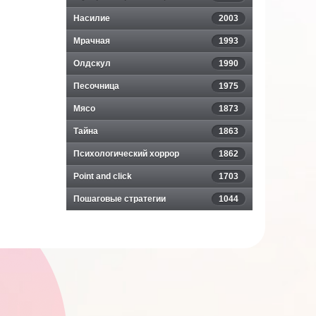
Насилие
2003
Мрачная
1993
Олдскул
1990
Песочница
1975
Мясо
1873
Тайна
1863
Психологический хоррор
1862
Point and click
1703
Пошаговые стратегии
1044