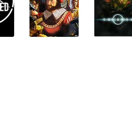
ult
Bones
ODYSSE
l:
The Guild
Solarix
ed
Gold Edition