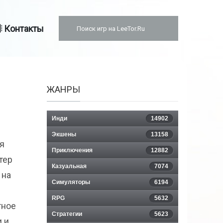
Контакты
ЖАНРЫ
Инди
14902
Экшены
13158
я
Приключения
12882
тер
Казуальная
7074
 на
Симуляторы
6194
RPG
5632
тное
Стратегии
5623
и и