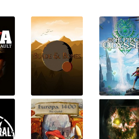
old
Blade and
ONE PIE