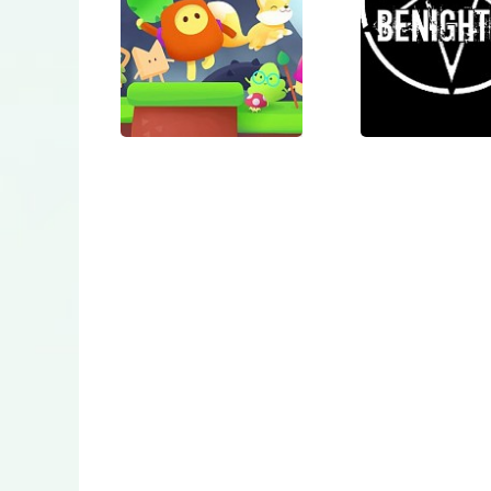
Breaker
War Assa
Woodle Tree
Unnatura
2: Deluxe
Benight
Plus