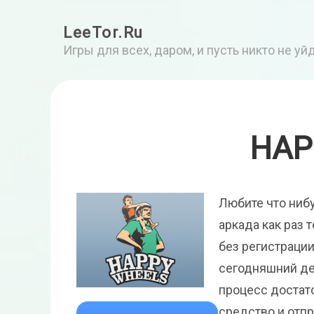
LeeTor.Ru
Игры для всех, даром, и пусть никто не у
HAP
Любите что ниб
аркада как раз 
без регистрации
сегодняшний де
процесс достато
средство и отпр