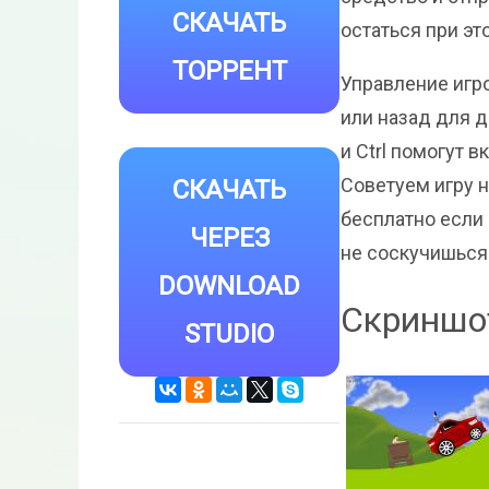
СКАЧАТЬ
остаться при эт
ТОРРЕНТ
Управление игр
или назад для д
и Ctrl помогут 
Советуем игру н
СКАЧАТЬ
бесплатно если
ЧЕРЕЗ
не соскучишься
DOWNLOAD
Скриншот
STUDIO