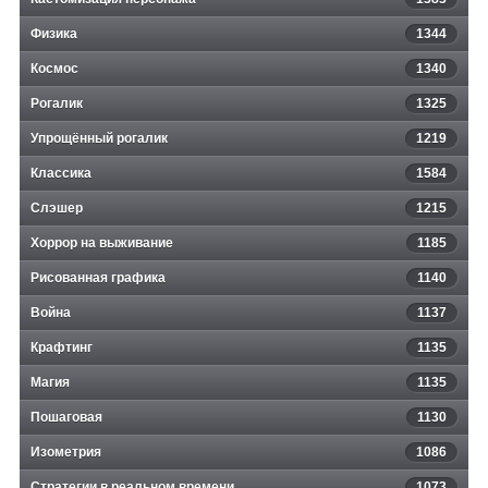
Физика
1344
Космос
1340
Рогалик
1325
Упрощённый рогалик
1219
Классика
1584
Слэшер
1215
Хоррор на выживание
1185
Рисованная графика
1140
Война
1137
Крафтинг
1135
Магия
1135
Пошаговая
1130
Изометрия
1086
Стратегии в реальном времени
1073