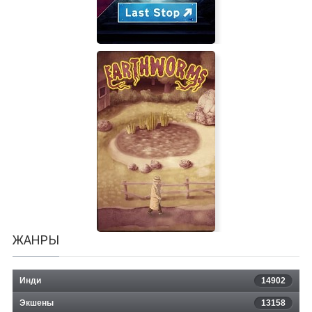
Last Stop
ЖАНРЫ
Инди
14902
Экшены
13158