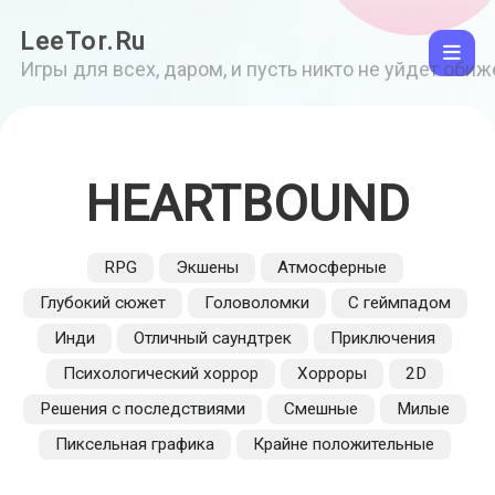
LeeTor.Ru
Игры для всех, даром, и пусть никто не уйдет оби
HEARTBOUND
RPG
Экшены
Атмосферные
Глубокий сюжет
Головоломки
С геймпадом
Инди
Отличный саундтрек
Приключения
Психологический хоррор
Хорроры
2D
Решения с последствиями
Смешные
Милые
Пиксельная графика
Крайне положительные