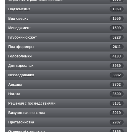
Подземелья
1069
Вид сверху
1556
Менеджмент
1599
Глубокий сюжет
5228
Платформеры
2611
Головоломки
4183
Для взрослых
3939
Исследования
3882
Аркады
3702
Нагота
3600
Решения с последствиями
3131
Визуальная новелла
3019
Протагонистка
2907
Отличный саундтрек
2856