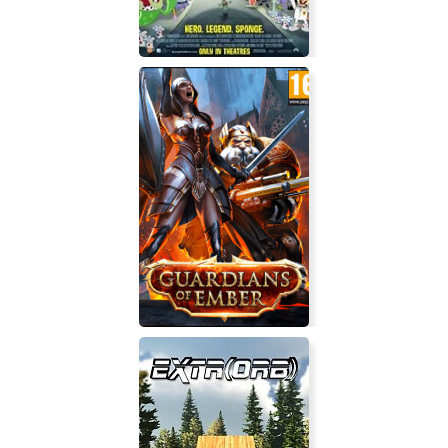
SpongeBob SquarePants: The
Movie