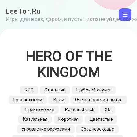
LeeTor.Ru
Игры для всех, даром, и пусть никто не уйдет оби
HERO OF THE
KINGDOM
RPG
Стратегии
Глубокий сюжет
Головоломки
Инди
Очень положительные
Приключения
Point and click
2D
Казуальная
Короткая
Цветастые
Управление ресурсами
Средневековье