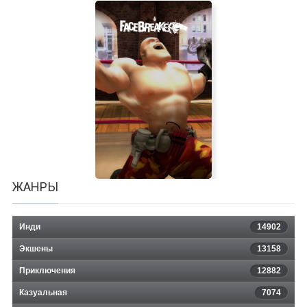
Days of Heroes: D-Day
ЖАНРЫ
Инди
14902
Экшены
13158
Приключения
12882
Казуальная
FaceBreaker
7074