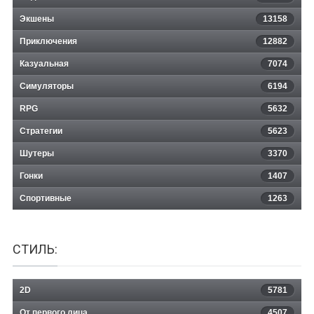
Экшены
13158
Encased: A Sci-Fi Post-Apocalyptic
Приключения
12882
Казуальная
RPG
7074
Симуляторы
6194
RPG
5632
Стратегии
5623
Шутеры
3370
Гонки
1407
Спортивные
1263
СТИЛЬ:
2D
5781
От первого лица
4507