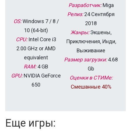
Разработчик:
Miga
Релиз:
24 Сентября
OS:
Windows 7 / 8 /
2018
10 (64-bit)
Жанры:
Экшены,
CPU:
Intel Core i3
Приключения, Инди,
2.00 GHz or AMD
Выживание
equivalent
Размер загрузки:
4.68
RAM:
4 GB
Gb
GPU:
NVIDIA GeForce
Оценки в СТИМе:
650
Смешанные 40%
Еще игры: