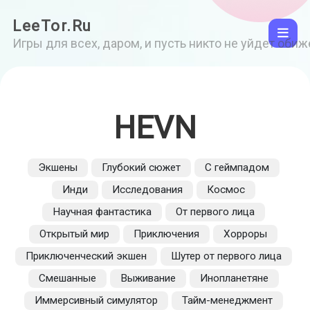
LeeTor.Ru
Игры для всех, даром, и пусть никто не уйдет оби
HEVN
Экшены
Глубокий сюжет
С геймпадом
Инди
Исследования
Космос
Научная фантастика
От первого лица
Открытый мир
Приключения
Хорроры
Приключенческий экшен
Шутер от первого лица
Смешанные
Выживание
Инопланетяне
Иммерсивный симулятор
Тайм-менеджмент