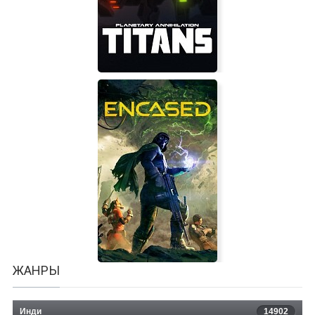
Legend of Robin Hood
Planetary Annihilation: TITANS
ЖАНРЫ
Инди
14902