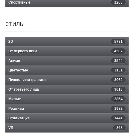
Спортивные
1263
СТИЛЬ:
2D
5781
От первого лица
4507
Аниме
3544
Цветастые
3131
Пиксельная графика
3062
От третьего лица
3013
Милые
2864
Реализм
1982
Стилизация
1441
VR
868