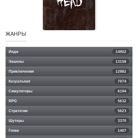
Rec Center Tycoon
ЖАНРЫ
Инди
14902
Экшены
13158
Приключения
12882
Казуальная
Hollow Head: Director's Cut
7074
Симуляторы
6194
RPG
5632
Стратегии
5623
Шутеры
3370
Гонки
1407