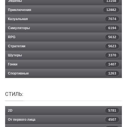
Экшены
13158
Приключения
12882
Казуальная
Build-A-Lot 3: Passport to Europe
7074
Симуляторы
6194
RPG
5632
Стратегии
5623
Шутеры
3370
Гонки
1407
Спортивные
1263
СТИЛЬ:
2D
5781
От первого лица
4507