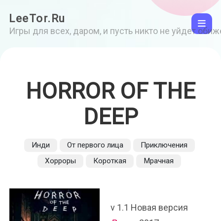
LeeTor.Ru
Игры для всех, даром, и пусть никто не уйдет оби
HORROR OF THE
DEEP
Инди
От первого лица
Приключения
Хорроры
Короткая
Мрачная
v 1.1 Новая версия