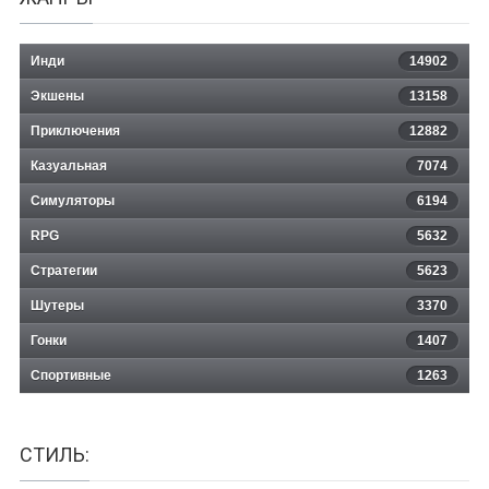
Инди
14902
Экшены
13158
Приключения
12882
Казуальная
Bunny Black 2
7074
Симуляторы
6194
RPG
5632
Стратегии
5623
Шутеры
3370
Гонки
1407
Спортивные
1263
СТИЛЬ: