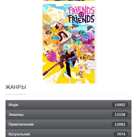
SUPER DRINK BROS.
ЖАНРЫ
Инди
14902
Экшены
13158
Приключения
12882
Казуальная
Friends vs Friends
7074