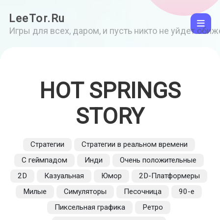
LeeTor.Ru
Игры для всех, даром, и пусть никто не уйдет оби
HOT SPRINGS
STORY
Стратегии
Стратегии в реальном времени
С геймпадом
Инди
Очень положительные
2D
Казуальная
Юмор
2D-Платформеры
Милые
Симуляторы
Песочница
90-е
Пиксельная графика
Ретро