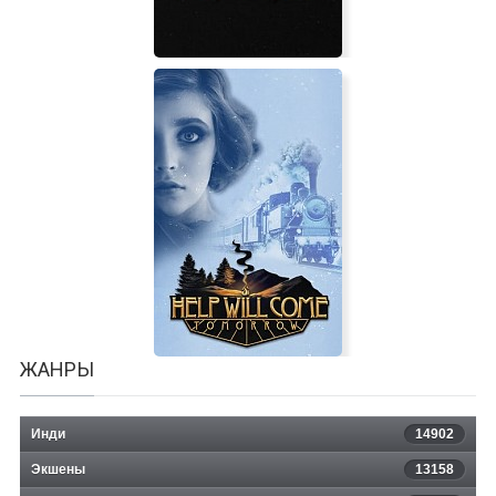
Chamber of Darkness
ЖАНРЫ
Инди
14902
Экшены
13158