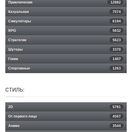
Приключения
12882
Казуальная
Help Will Come Tomorrow
7074
Симуляторы
6194
RPG
5632
Стратегии
5623
Шутеры
3370
Гонки
1407
Спортивные
1263
СТИЛЬ:
2D
5781
От первого лица
4507
Аниме
3544