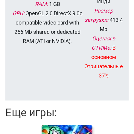
Инди
RAM:
1 GB
Размер
GPU:
OpenGL 2.0 DirectX 9.0c
загрузки:
413.4
compatible video card with
Mb
256 Mb shared or dedicated
Оценки в
RAM (ATI or NVIDIA).
СТИМе:
В
основном
Отрицательные
37%
Еще игры: