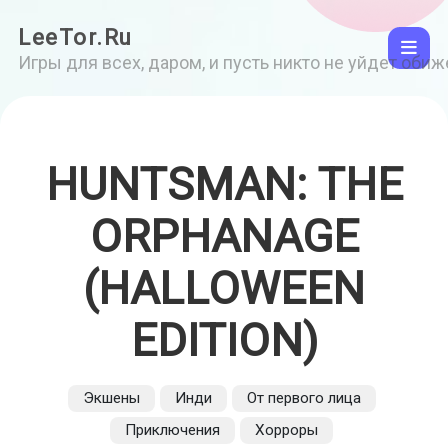
LeeTor.Ru
Игры для всех, даром, и пусть никто не уйдет оби
HUNTSMAN: THE
ORPHANAGE
(HALLOWEEN
EDITION)
Экшены
Инди
От первого лица
Приключения
Хорроры