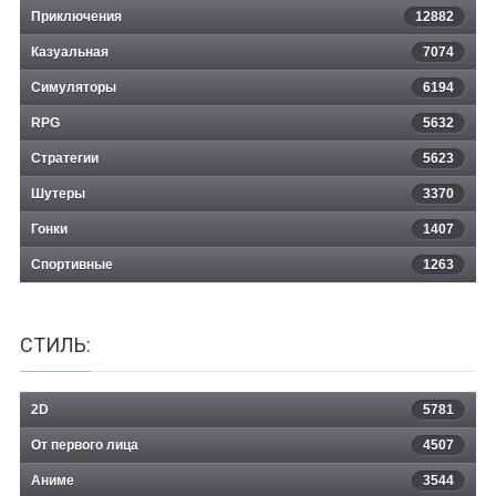
Приключения
12882
Казуальная
The Long Journey Home
7074
Симуляторы
6194
RPG
5632
Стратегии
5623
Шутеры
3370
Гонки
1407
Спортивные
1263
СТИЛЬ:
2D
5781
От первого лица
4507
Аниме
3544