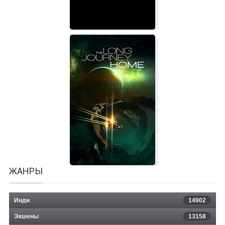
Private Infiltrator
ЖАНРЫ
Инди
14902
Экшены
13158