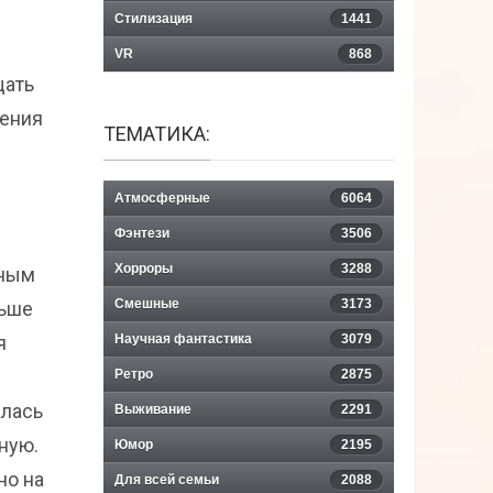
Стилизация
1441
VR
868
щать
щения
ТЕМАТИКА:
Атмосферные
6064
Фэнтези
3506
Хорроры
3288
жным
Смешные
3173
льше
я
Научная фантастика
3079
Ретро
2875
алась
Выживание
2291
ную.
Юмор
2195
но на
Для всей семьи
2088