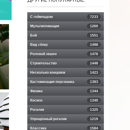
С геймпадом
7233
Мультипликация
1260
Бой
1551
Вид сбоку
1498
Ролевой экшен
1478
Строительство
1448
Несколько концовок
1423
Кастомизация персонажа
1383
Физика
1344
Космос
1340
Рогалик
1325
Упрощённый рогалик
1219
Классика
1584