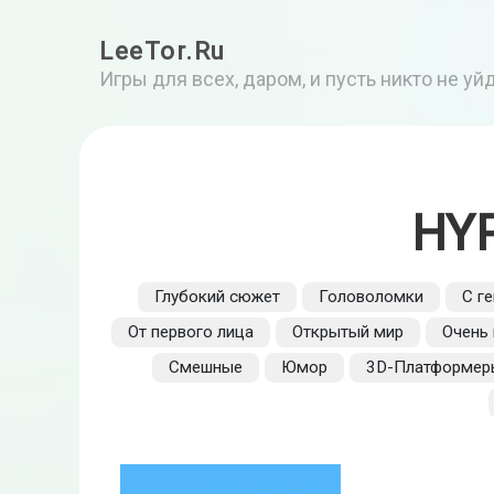
LeeTor.Ru
Игры для всех, даром, и пусть никто не у
HY
Глубокий сюжет
Головоломки
С г
От первого лица
Открытый мир
Очень
Смешные
Юмор
3D-Платформер