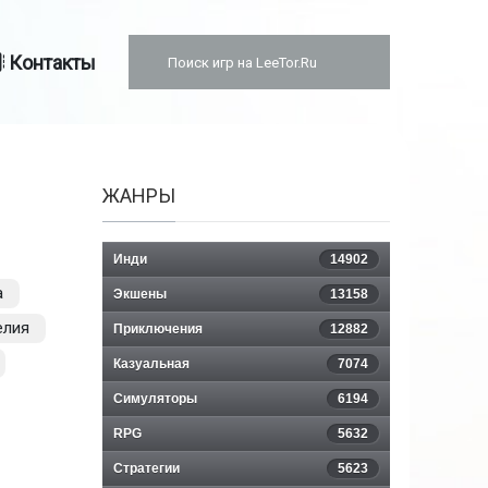
Контакты
ЖАНРЫ
Инди
14902
а
Экшены
13158
елия
Приключения
12882
Казуальная
7074
Симуляторы
6194
RPG
5632
Стратегии
5623