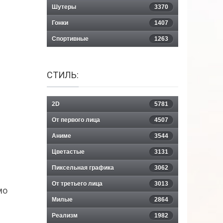
Шутеры
3370
Гонки
1407
Спортивные
1263
СТИЛЬ:
2D
5781
От первого лица
4507
Аниме
3544
Цветастые
3131
Пиксельная графика
3062
От третьего лица
3013
мо
Милые
2864
Реализм
1982