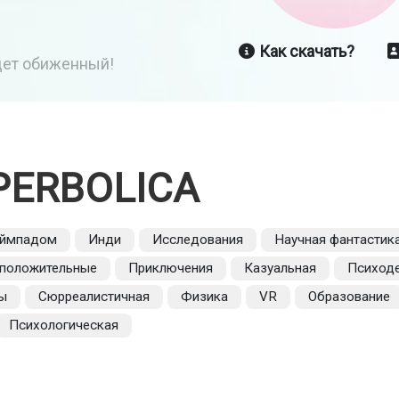
Как скачать?
йдет обиженный!
PERBOLICA
еймпадом
Инди
Исследования
Научная фантастик
 положительные
Приключения
Казуальная
Психод
ы
Сюрреалистичная
Физика
VR
Образование
Психологическая