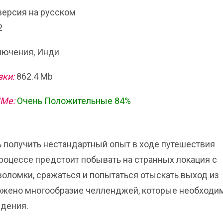
 версия на русском
2
ючения, Инди
зки:
862.4 Mb
ИМе:
Очень Положительные 84%
ь получить нестандартный опыт в ходе путешествия
процессе предстоит побывать на странных локация с
оломки, сражаться и попытаться отыскать выход из
ложено многообразие челленджей, которые необходи
ждения.