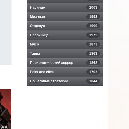
Насилие
2003
Мрачная
1993
Олдскул
1990
Песочница
1975
Мясо
1873
Тайна
1863
Психологический хоррор
1862
Point and click
1703
Пошаговые стратегии
1044