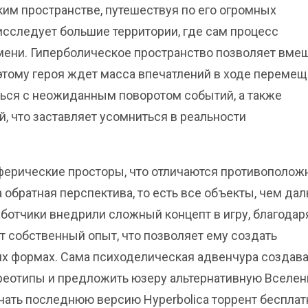
им пространстве, путешествуя по его огромных
исследует большие территории, где сам процесс
ени. Гиперболическое пространство позволяет вме
этому героя ждет масса впечатлений в ходе переме
уться с неожиданным поворотом событий, а также
 что заставляет усомниться в реальности
ферические просторы, что отличаются противополо
 обратная перспектива, то есть все объекты, чем да
аботчики внедрили сложный концепт в игру, благодар
 собственный опыт, что позволяет ему создать
их формах. Сама психоделическая адвенчура создав
реотипы и предложить юзеру альтернативную Вселен
ачать последнюю версию Hyperbolica торрент бесплат