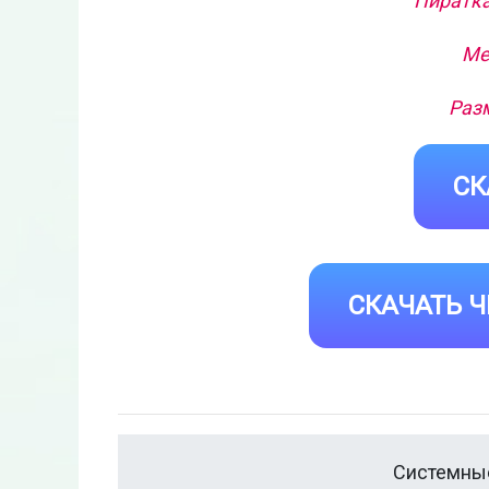
Пиратка
Ме
Разм
СК
СКАЧАТЬ Ч
Системные