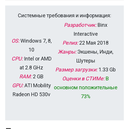
Системные требования и информация:
Разработчик:
Binx
Interactive
OS:
Windows 7, 8,
Релиз:
22 Мая 2018
10
Жанры:
Экшены, Инди,
CPU:
Intel or AMD
Шутеры
at 2.8 GHz
Размер загрузки:
1.33 Gb
RAM:
2 GB
Оценки в СТИМе:
В
GPU:
ATI Mobility
основном положительные
Radeon HD 530v
73%