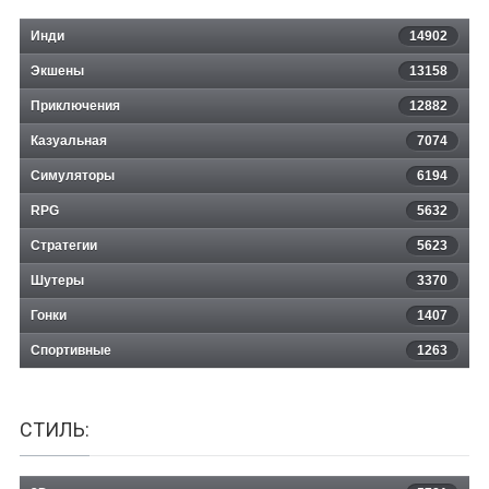
Инди
14902
Экшены
13158
Приключения
12882
Казуальная
Pixel Survivors: Roguelike
7074
Симуляторы
6194
RPG
5632
Стратегии
5623
Шутеры
3370
Гонки
1407
Спортивные
1263
СТИЛЬ: