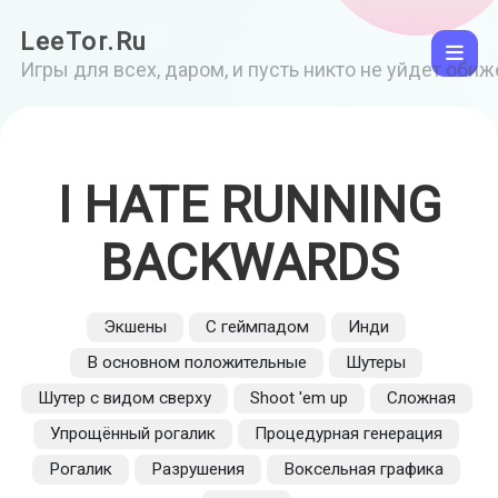
LeeTor.Ru
Игры для всех, даром, и пусть никто не уйдет оби
I HATE RUNNING
BACKWARDS
Экшены
С геймпадом
Инди
В основном положительные
Шутеры
Шутер с видом сверху
Shoot 'em up
Сложная
Упрощённый рогалик
Процедурная генерация
Рогалик
Разрушения
Воксельная графика