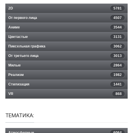
2D
5781
От первого лица
4507
Аниме
3544
Цветастые
3131
Пиксельная графика
3062
От третьего лица
3013
Милые
2864
Реализм
1982
Стилизация
1441
VR
868
ТЕМАТИКА:
Атмосферные
6064