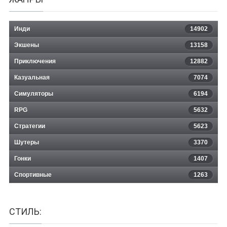
Инди
14902
Экшены
13158
Приключения
12882
Казуальная
Formula One 2003
7074
Симуляторы
6194
RPG
5632
Стратегии
5623
Шутеры
3370
Гонки
1407
Спортивные
1263
СТИЛЬ: