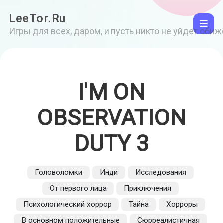
LeeTor.Ru
Игры для всех, даром, и пусть никто не уйдет оби
I'M ON
OBSERVATION
DUTY 3
Головоломки
Инди
Исследования
От первого лица
Приключения
Психологический хоррор
Тайна
Хорроры
В основном положительные
Сюрреалистичная