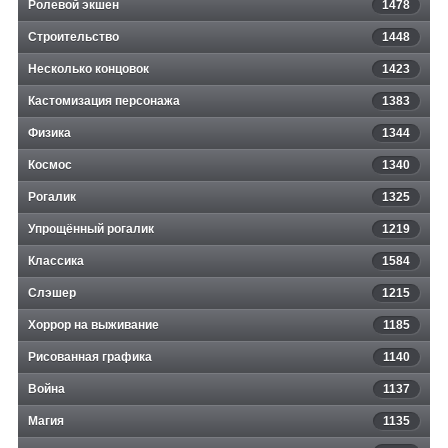
Ролевой экшен
1478
Строительство
1448
Несколько концовок
1423
Кастомизация персонажа
1383
Физика
1344
Космос
1340
Рогалик
1325
Упрощённый рогалик
1219
Классика
1584
Слэшер
1215
Хоррор на выживание
1185
Рисованная графика
1140
Война
1137
Магия
1135