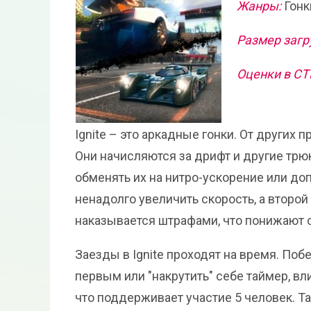
Жанры:
Гонк
Размер загр
Оценки в С
Ignite – это аркадные гонки. От других 
Они начисляются за дрифт и другие трюк
обменять их на нитро-ускорение или д
ненадолго увеличить скорость, а второ
наказывается штрафами, что понижают с
Заезды в Ignite проходят на время. По
первым или "накрутить" себе таймер, вли
что поддерживает участие 5 человек. Т