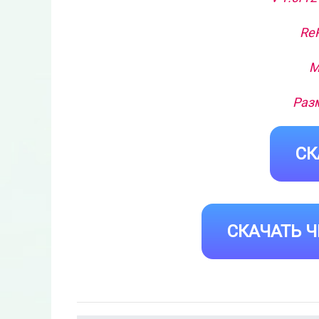
Re
М
Разм
СК
СКАЧАТЬ Ч