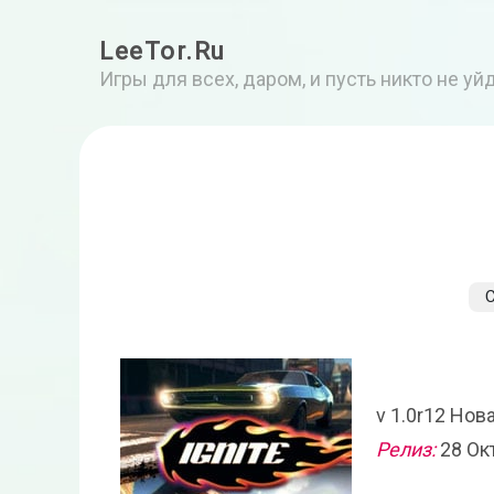
LeeTor.Ru
Игры для всех, даром, и пусть никто не у
v 1.0r12 Нов
Релиз:
28 Ок