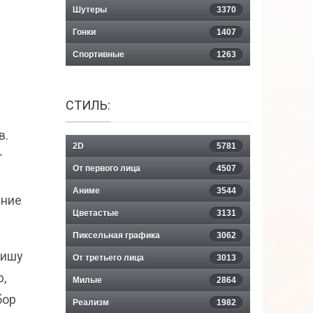
Шутеры
3370
Гонки
1407
Спортивные
1263
СТИЛЬ:
в.
2D
5781
т
От первого лица
4507
Аниме
3544
ение
Цветастые
3131
Пиксельная графика
3062
нишу
От третьего лица
3013
р,
Милые
2864
бор
Реализм
1982