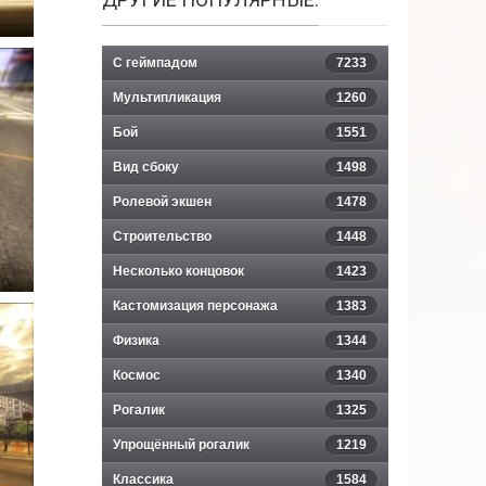
С геймпадом
7233
Мультипликация
1260
Бой
1551
Вид сбоку
1498
Ролевой экшен
1478
Строительство
1448
Несколько концовок
1423
Кастомизация персонажа
1383
Физика
1344
Космос
1340
Рогалик
1325
Упрощённый рогалик
1219
Классика
1584