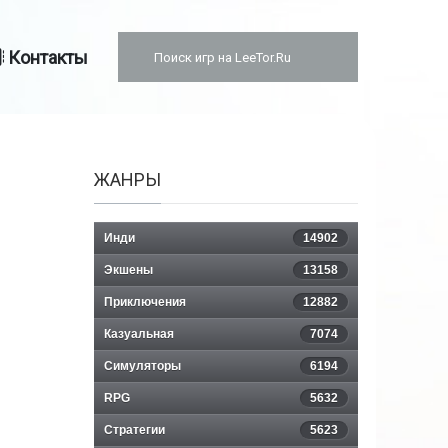
Контакты
ЖАНРЫ
Инди
14902
Экшены
13158
Приключения
12882
Казуальная
7074
Симуляторы
6194
RPG
5632
Стратегии
5623