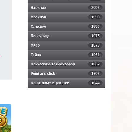
Насилие
2003
Мрачная
1993
Олдскул
1990
Песочница
1975
Мясо
1873
%
Тайна
1863
Психологический хоррор
1862
Point and click
1703
Пошаговые стратегии
1044