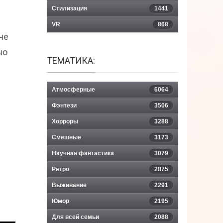
Стилизация
1441
VR
868
не
но
ТЕМАТИКА:
Атмосферные
6064
Фэнтези
3506
Хорроры
3288
Смешные
3173
Научная фантастика
3079
Ретро
2875
Выживание
2291
Юмор
2195
Для всей семьи
2088