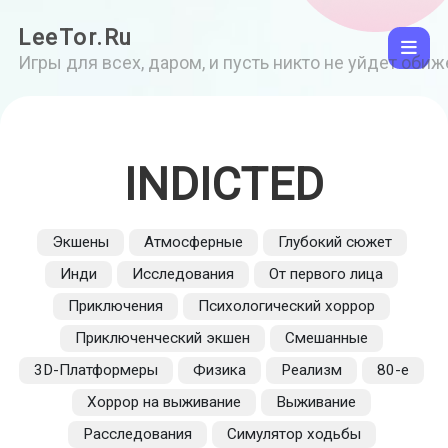
LeeTor.Ru
Игры для всех, даром, и пусть никто не уйдет оби
INDICTED
Экшены
Атмосферные
Глубокий сюжет
Инди
Исследования
От первого лица
Приключения
Психологический хоррор
Приключенческий экшен
Смешанные
3D-Платформеры
Физика
Реализм
80-е
Хоррор на выживание
Выживание
Расследования
Симулятор ходьбы