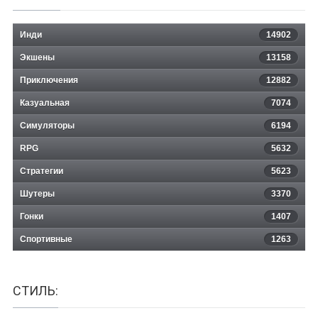
Инди
14902
Экшены
13158
Приключения
12882
Казуальная
Diver: Deep Water Adventures
7074
Симуляторы
6194
RPG
5632
Стратегии
5623
Шутеры
3370
Гонки
1407
Спортивные
1263
СТИЛЬ: