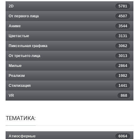
2D
5781
От первого лица
4507
Аниме
3544
Цветастые
3131
Пиксельная графика
3062
От третьего лица
3013
Милые
2864
Реализм
1982
Стилизация
1441
VR
868
ТЕМАТИКА:
Атмосферные
6064