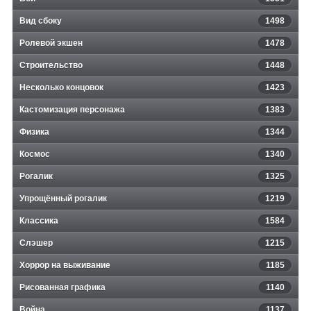
Вид сбоку
1498
Ролевой экшен
1478
Строительство
1448
Несколько концовок
1423
Кастомизация персонажа
1383
Физика
1344
Космос
1340
Рогалик
1325
Упрощённый рогалик
1219
Классика
1584
Слэшер
1215
Хоррор на выживание
1185
Рисованная графика
1140
Война
1137