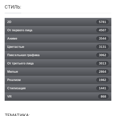
СТИЛЬ:
2D
5781
От первого лица
4507
Аниме
3544
Цветастые
3131
Пиксельная графика
3062
От третьего лица
3013
Милые
2864
Реализм
1982
Стилизация
1441
VR
868
ТЕМАТИКА: