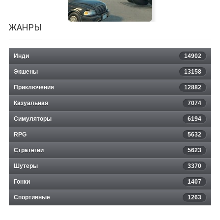
ЖАНРЫ
Инди
14902
Экшены
13158
Приключения
12882
Казуальная
Pawperty Damage
7074
Симуляторы
6194
RPG
5632
Стратегии
5623
Шутеры
3370
Гонки
1407
Спортивные
1263