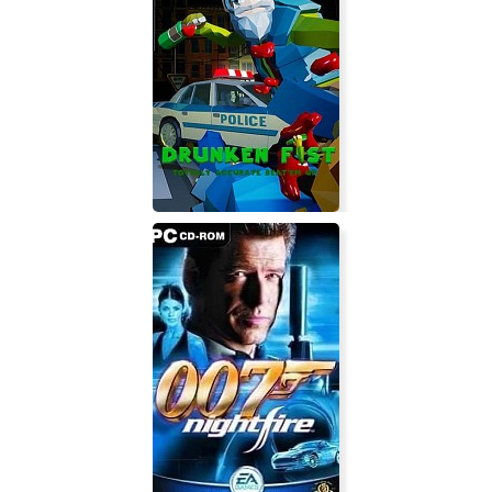
Zengeon
Drunken Fist — Totally Accurate
Beat ’em up