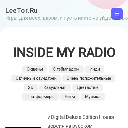
LeeTor.Ru
Игры для всех, даром, и пусть никто не уйдет оби
INSIDE MY RADIO
Экшены
С геймпадом
Инди
Отличный саундтрек
Очень положительные
2D
Казуальная
Цветастые
Платформеры
Ритм
Музыка
v Digital Deluxe Edition Новая
версия на русском