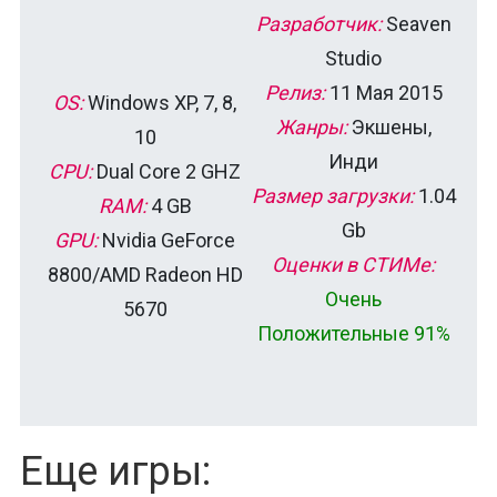
Разработчик:
Seaven
Studio
Релиз:
11 Мая 2015
OS:
Windows XP, 7, 8,
Жанры:
Экшены,
10
Инди
CPU:
Dual Core 2 GHZ
Размер загрузки:
1.04
RAM:
4 GB
Gb
GPU:
Nvidia GeForce
Оценки в СТИМе:
8800/AMD Radeon HD
Очень
5670
Положительные 91%
Еще игры: