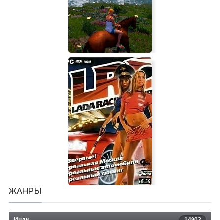
Deck Hunter
Horse Riding Deluxe
ЖАНРЫ
Инди
14902