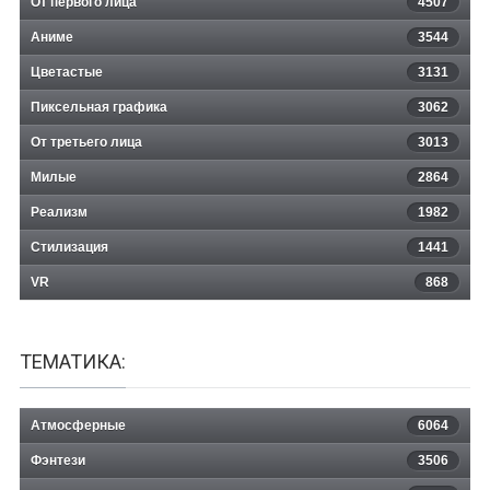
От первого лица
4507
Аниме
3544
Цветастые
3131
Пиксельная графика
3062
От третьего лица
3013
Милые
2864
Реализм
1982
Стилизация
1441
VR
868
ТЕМАТИКА:
Атмосферные
6064
Фэнтези
3506