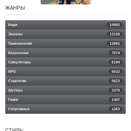
ЖАНРЫ
Инди
14902
Экшены
13158
Приключения
12882
Казуальная
Survisland
7074
Симуляторы
6194
RPG
5632
Стратегии
5623
Шутеры
3370
Гонки
1407
Спортивные
1263
СТИЛЬ: