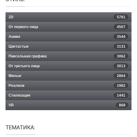
2D
5781
От первого лица
4507
Аниме
3544
Цветастые
3131
Пиксельная графика
3062
От третьего лица
3013
Милые
2864
Реализм
1982
Стилизация
1441
VR
868
ТЕМАТИКА: