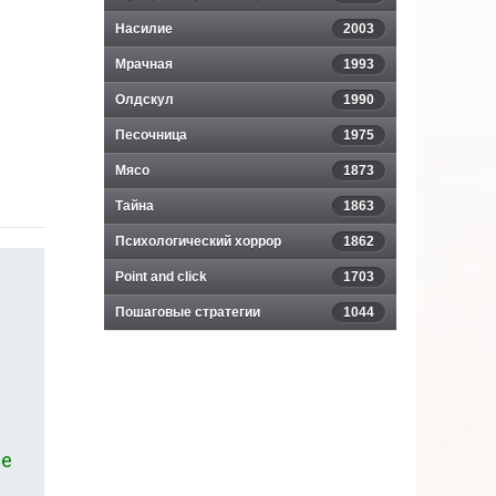
Насилие
2003
Мрачная
1993
Олдскул
1990
Песочница
1975
Мясо
1873
Тайна
1863
Психологический хоррор
1862
Point and click
1703
Пошаговые стратегии
1044
ые