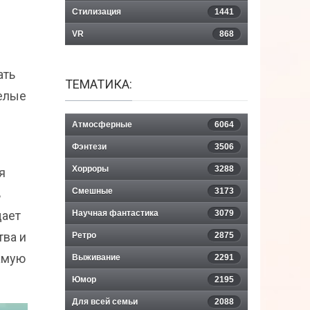
Стилизация
1441
VR
868
ать
ТЕМАТИКА:
желые
Атмосферные
6064
Фэнтези
3506
Хорроры
3288
я
Смешные
3173
ь
щает
Научная фантастика
3079
тва и
Ретро
2875
самую
Выживание
2291
Юмор
2195
Для всей семьи
2088