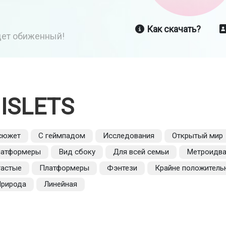
Как скачать?
йдет обиженный!
ISLETS
 сюжет
С геймпадом
Исследования
Открытый мир
латформеры
Вид сбоку
Для всей семьи
Метроидва
астые
Платформеры
Фэнтези
Крайне положитель
рирода
Линейная