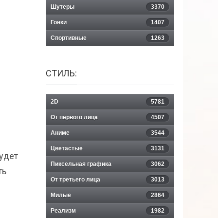
Шутеры
3370
Гонки
1407
Спортивные
1263
СТИЛЬ:
2D
5781
От первого лица
4507
Аниме
3544
Цветастые
3131
будет
Пиксельная графика
3062
ть
От третьего лица
3013
Милые
2864
Реализм
1982