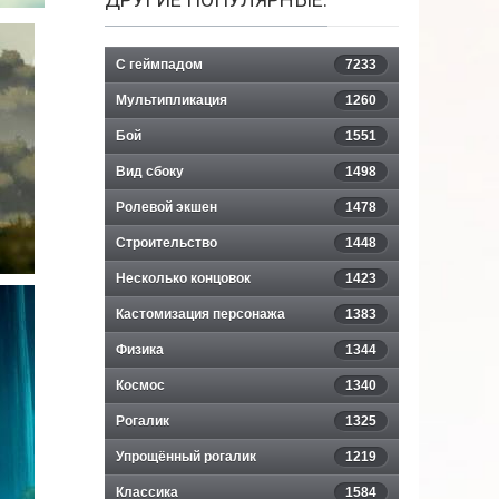
С геймпадом
7233
Мультипликация
1260
Бой
1551
Вид сбоку
1498
Ролевой экшен
1478
Строительство
1448
Несколько концовок
1423
Кастомизация персонажа
1383
Физика
1344
Космос
1340
Рогалик
1325
Упрощённый рогалик
1219
Классика
1584