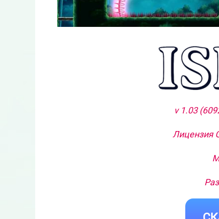
v 1.03 (60
Лицензия G
М
Раз
СК