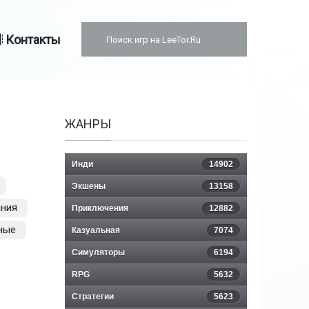
Контакты
ЖАНРЫ
Инди
14902
Экшены
13158
ния
Приключения
12882
ные
Казуальная
7074
Симуляторы
6194
RPG
5632
Стратегии
5623