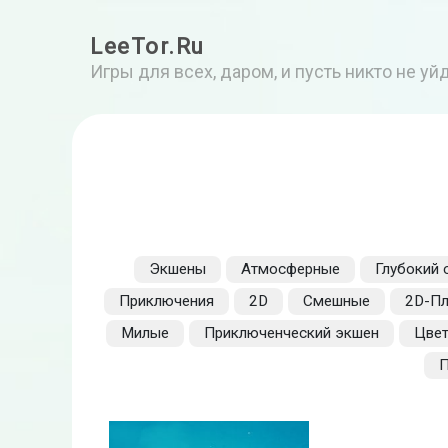
LeeTor.Ru
Игры для всех, даром, и пусть никто не у
Экшены
Атмосферные
Глубокий
Приключения
2D
Смешные
2D-П
Милые
Приключенческий экшен
Цвет
П