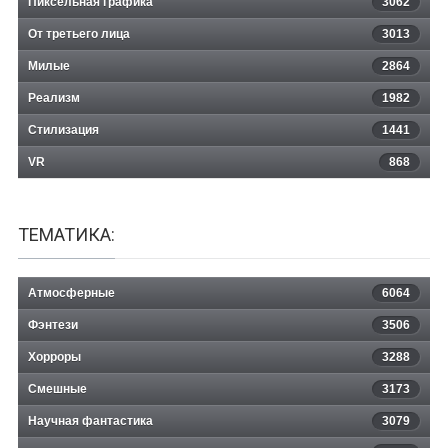
Пиксельная графика
3062
От третьего лица
3013
Милые
2864
Реализм
1982
Стилизация
1441
VR
868
ТЕМАТИКА:
Атмосферные
6064
Фэнтези
3506
Хорроры
3288
Смешные
3173
Научная фантастика
3079