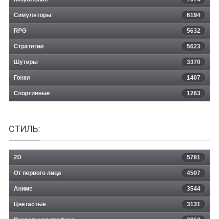
Code of Honor 2 Conspiracy Island
Симуляторы
6194
RPG
5632
Стратегии
5623
Шутеры
3370
Гонки
1407
Спортивные
1263
СТИЛЬ:
2D
5781
От первого лица
4507
Аниме
3544
Цветастые
3131