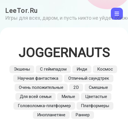
LeeTor.Ru
Игры для всех, даром, и пусть никто не уйдет оби
JOGGERNAUTS
Экшены
С геймпадом
Инди
Космос
Научная фантастика
Отличный саундтрек
Очень положительные
2D
Смешные
Для всей семьи
Милые
Цветастые
Головоломка-платформер
Платформеры
Инопланетяне
Раннер