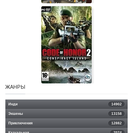
LowPolis
ЖАНРЫ
Инди
14902
Экшены
13158
Приключения
12882
Казуальная
7074