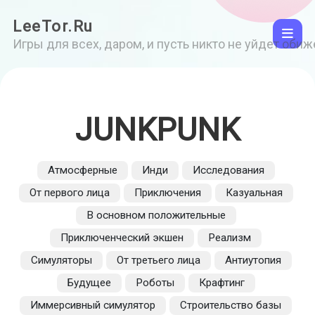
LeeTor.Ru
Игры для всех, даром, и пусть никто не уйдет оби
JUNKPUNK
Атмосферные
Инди
Исследования
От первого лица
Приключения
Казуальная
В основном положительные
Приключенческий экшен
Реализм
Симуляторы
От третьего лица
Антиутопия
Будущее
Роботы
Крафтинг
Иммерсивный симулятор
Строительство базы