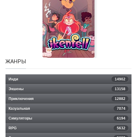
Vietcong 2
ЖАНРЫ
Инди
14902
Экшены
13158
Приключения
12882
Казуальная
Ikenfell
7074
Симуляторы
6194
RPG
5632