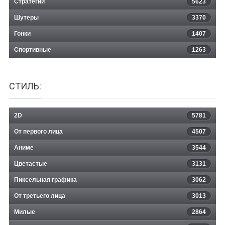
Стратегии
5623
Шутеры
3370
Гонки
1407
Спортивные
1263
СТИЛЬ:
2D
5781
От первого лица
4507
Аниме
3544
Цветастые
3131
Пиксельная графика
3062
От третьего лица
3013
Милые
2864