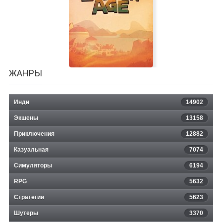
TopDownFarter
ЖАНРЫ
Инди
14902
Экшены
13158
Приключения
12882
Казуальная
Broken Age
7074
Симуляторы
6194
RPG
5632
Стратегии
5623
Шутеры
3370