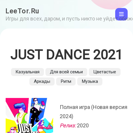
LeeTor.Ru
Игры для всех, даром, и пусть никто не уйдет оби
JUST DANCE 2021
Казуальная
Для всей семьи
Цветастые
Аркады
Ритм
Музыка
Полная игра (Новая версия
2024)
Релиз:
2020