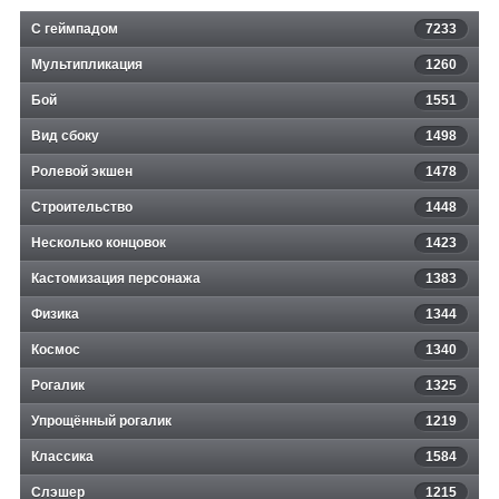
С геймпадом
7233
Мультипликация
1260
Бой
1551
Вид сбоку
1498
Ролевой экшен
1478
Строительство
1448
Несколько концовок
1423
Кастомизация персонажа
1383
Физика
1344
Космос
1340
Рогалик
1325
Упрощённый рогалик
1219
Классика
1584
Слэшер
1215