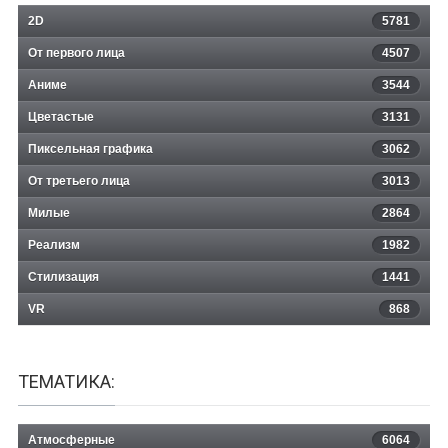
2D
5781
От первого лица
4507
Аниме
3544
Цветастые
3131
Пиксельная графика
3062
От третьего лица
3013
Милые
2864
Реализм
1982
Стилизация
1441
VR
868
ТЕМАТИКА:
Атмосферные
6064