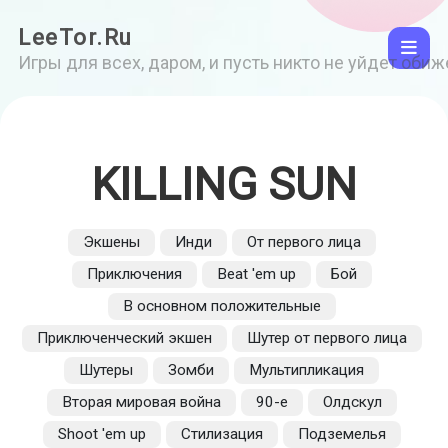
LeeTor.Ru
Игры для всех, даром, и пусть никто не уйдет оби
KILLING SUN
Экшены
Инди
От первого лица
Приключения
Beat 'em up
Бой
В основном положительные
Приключенческий экшен
Шутер от первого лица
Шутеры
Зомби
Мультипликация
Вторая мировая война
90-е
Олдскул
Shoot 'em up
Стилизация
Подземелья