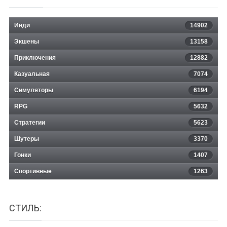
Инди
14902
Экшены
13158
Приключения
12882
Казуальная
Сталкер: Call of Pripyat - SGM 2.2
7074
Симуляторы
6194
RPG
5632
Стратегии
5623
Шутеры
3370
Гонки
1407
Спортивные
1263
СТИЛЬ: