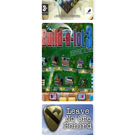
PuzzleQuest: Challenge of the
Warlords