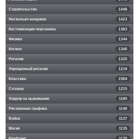
Строительство
1448
Несколько концовок
1423
Кастомизация персонажа
1383
Физика
1344
Космос
1340
Рогалик
1325
Упрощённый рогалик
1219
Классика
1584
Слэшер
1215
Хоррор на выживание
1185
Рисованная графика
1140
Война
1137
Магия
1135
Крафтинг
1135