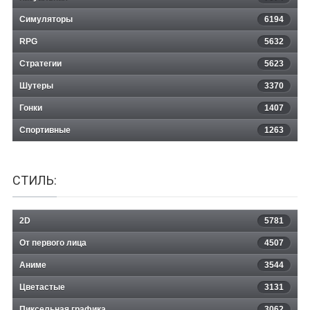
Essence Of The Tjikko - Prologue
Симуляторы
6194
RPG
5632
Стратегии
5623
Шутеры
3370
Гонки
1407
Спортивные
1263
СТИЛЬ:
2D
5781
От первого лица
4507
Аниме
3544
Цветастые
3131
Пиксельная графика
3062