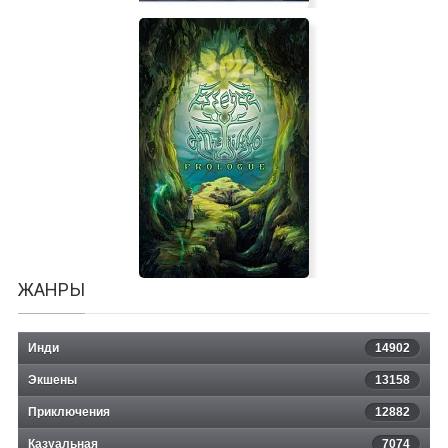
Shelter 2 Mountains
ЖАНРЫ
Инди
14902
Экшены
13158
Приключения
12882
Казуальная
7074