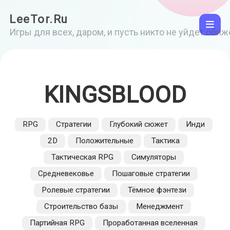
LeeTor.Ru
Игры для всех, даром, и пусть никто не уйдет оби
KINGSBLOOD
RPG
Стратегии
Глубокий сюжет
Инди
2D
Положительные
Тактика
Тактическая RPG
Симуляторы
Средневековье
Пошаговые стратегии
Ролевые стратегии
Тёмное фэнтези
Строительство базы
Менеджмент
Партийная RPG
Проработанная вселенная