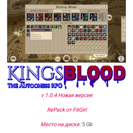
v 1.0.4 Новая версия
RePack от FitGirl
Место на диске:
5 Gb