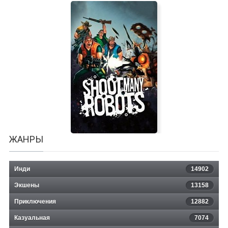
Mad Restaurant People
ЖАНРЫ
Инди
14902
Экшены
13158
Приключения
12882
Казуальная
Shoot Many Robots
7074