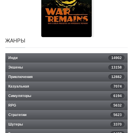
Clustertruck
ЖАНРЫ
Инди
14902
Экшены
13158
War Remains: Dan Carlin Presents
Приключения
12882
Казуальная
an Immersive Memory
7074
Симуляторы
6194
RPG
5632
Стратегии
5623
Шутеры
3370