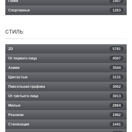
Гонки
1407
Спортивные
1263
СТИЛЬ:
2D
5781
От первого лица
4507
Аниме
3544
Цветастые
3131
Пиксельная графика
3062
От третьего лица
3013
Милые
2864
Реализм
1982
Стилизация
1441