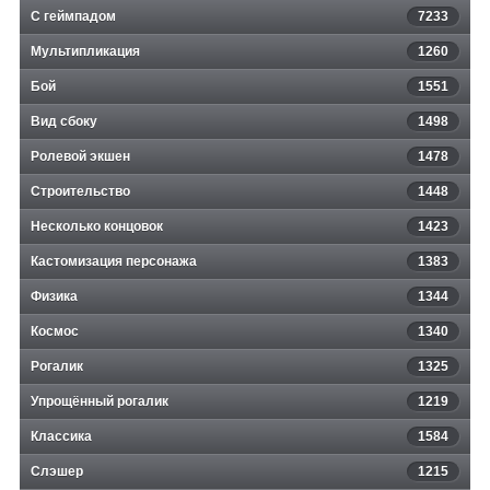
С геймпадом
7233
Мультипликация
1260
Бой
1551
Вид сбоку
1498
Ролевой экшен
1478
Строительство
1448
Несколько концовок
1423
Кастомизация персонажа
1383
Физика
1344
Космос
1340
Рогалик
1325
Упрощённый рогалик
1219
Классика
1584
Слэшер
1215