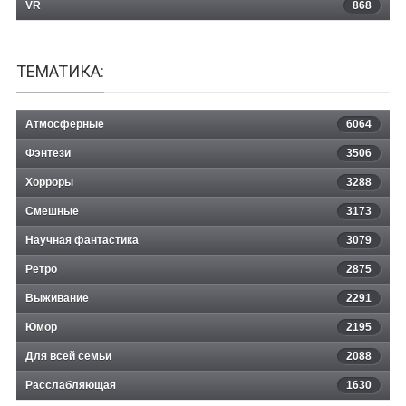
VR
868
ТЕМАТИКА:
Атмосферные
6064
Фэнтези
3506
Хорроры
3288
Смешные
3173
Научная фантастика
3079
Ретро
2875
Выживание
2291
Юмор
2195
Для всей семьи
2088
Расслабляющая
1630